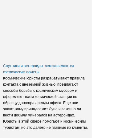
Заксобрание приняло закон о
достройке домов обманутых
дольщиков
Спутники и астероиды: чем занимаются
космические юристы
Космические юристы разрабатывают правила
контакта с внеземной жизнью, предлагают
способы борьбы с космическим мусором и
оформляют наем космической станции по
образцу договора аренды офиса. Еще они
знают, кому принадлежит Луна и законно ли
вести добычу минералов на астероидах.
Юристы в этой сфере помогают и космическим
туристам, но это далеко не главные их клиенты.