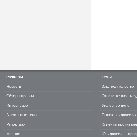
Считаешь себя отличным
юристом? Докажи! 3.0.
Разделы
Темы
Новости
Законодательство
te
Обзоры прессы
Ответственность су
Интерправо
Уголовное дело
Актуальные темы
Рынок юридических 
Репортажи
Клиенты против юр
Мнение
Юридическая карье