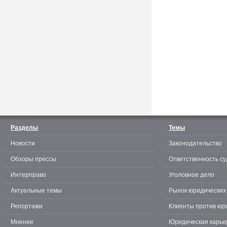
Считаешь себя отличным
юристом? Докажи! 3.0.
Разделы
Темы
Новости
Законодательство
te
Обзоры прессы
Ответственность су
Интерправо
Уголовное дело
Актуальные темы
Рынок юридических 
Репортажи
Клиенты против юр
Мнение
Юридическая карье