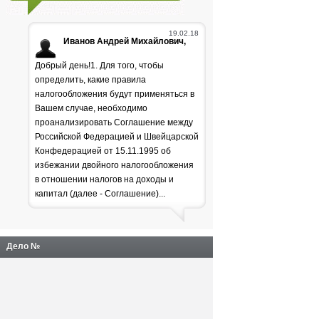
19.02.18
Иванов Андрей Михайлович,
Добрый день!1. Для того, чтобы
определить, какие правила
налогообложения будут применяться в
Вашем случае, необходимо
проанализировать Соглашение между
Российской Федерацией и Швейцарской
Генпрокуратура
Конфедерацией от 15.11.1995 об
избежании двойного налогообложения
раскритиковала положение
в отношении налогов на доходы и
дел в лесной отрасли
капитал (далее - Соглашение)...
Дело №