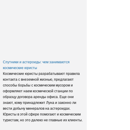
Заксобрание приняло закон о
достройке домов обманутых
дольщиков
Спутники и астероиды: чем занимаются
космические юристы
Космические юристы разрабатывают правила
контакта с внеземной жизнью, предлагают
способы борьбы с космическим мусором и
оформляют наем космической станции по
образцу договора аренды офиса. Еще они
знают, кому принадлежит Луна и законно ли
вести добычу минералов на астероидах.
Юристы в этой сфере помогают и космическим
туристам, но это далеко не главные их клиенты.