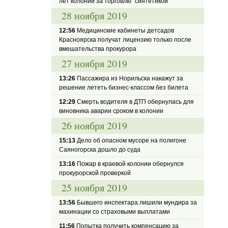
лет колонии за торговлю "синтетикой"
28 ноября 2019
12:56
Медицинские кабинеты детсадов
Красноярска получат лицензию только после
вмешательства прокурора
27 ноября 2019
13:26
Пассажира из Норильска накажут за
решение лететь бизнес-классом без билета
12:29
Смерть водителя в ДТП обернулась для
виновника аварии сроком в колонии
26 ноября 2019
15:13
Дело об опасном мусоре на полигоне
Саяногорска дошло до суда
13:16
Пожар в краевой колонии обернулся
прокурорской проверкой
25 ноября 2019
13:56
Бывшего инспектара лишили мундира за
махинации со страховыми выплатами
11:56
Попытка получить компенсацию за