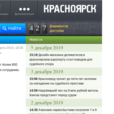
ьтация
Дополнительно
4
2
7
Документов
доступно
Новости
5 декабря 2019
арта 2014, 18:30
-
15:19
Дизайн магазина деликатесов в
красноярском аэропорту стал поводом для
судебного спора
т более 800
3 декабря 2019
х сотруднико.
15:06
Красноярцу грозит до пяти лет колонии
за нападение на судебного пристава
14:58
Нарубивший лес на 9 млн рублей житель
Канска предстанет перед судом
2 декабря 2019
14:30
Ачинские наркосбытчики получили 7 и 9