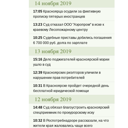
14 ноября 2019
17:05
Красноярца осудили за фиктивную
прописку пятерых иностранцев
13:23
Суд отказал ООО "Аэропром" в иске к
краевому Лесопожарному центру
10:25
Судебные приставы добились погашения
6 700 000 руб. долга по зарплате
13 ноября 2019
15:16
Дело поджигателей красноярской мэрии
ушло в суд
12:39
Красноярских риэлторов уличили в
нарушении прав потребителей
10:31
В Красноярске пройдет очередной день
бесплатной юридической помощи
12 ноября 2019
14:48
Суд обязал благоустроить красноярский
спецприемник по прокурорскому иску
10:32
В Роспотребнадзоре рассказали, на что
жители края жаловались чаще всего