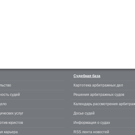
Судебная база
льство
Картотека арбитражных дел
ность судей
Решения арбитражных судов
дело
Календарь рассмотрения арбитра
ических услуг
Досье судей
отив юристов
Информация о судах
я карьера
RSS лента новостей