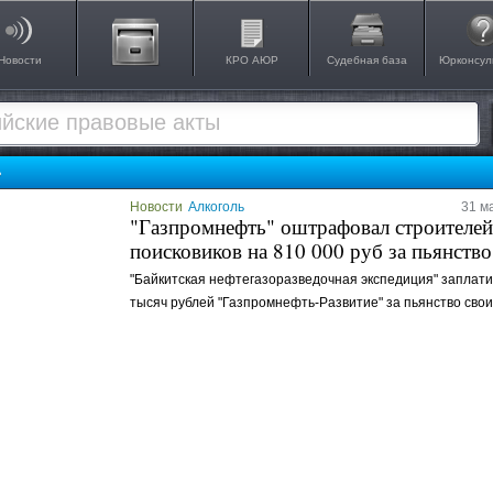
Новости
КРО АЮР
Судебная база
Юрконсул
ь
Новости
Алкоголь
31 м
"Газпромнефть" оштрафовал строителей
поисковиков на 810 000 руб за пьянство
"Байкитская нефтегазоразведочная экспедиция" заплати
тысяч рублей "Газпромнефть-Развитие" за пьянство свои