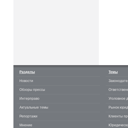
Считаешь себя отличным
юристом? Докажи! 3.0.
Разделы
Темы
Новости
Законодате
te
Обзоры прессы
Ответствен
Интерправо
Уголовное 
Актуальные темы
Рынок юрид
Репортажи
Клиенты пр
Мнение
Юридическа