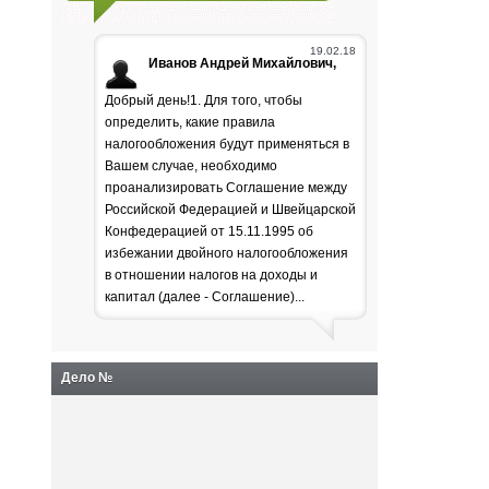
19.02.18
Иванов Андрей Михайлович,
Добрый день!1. Для того, чтобы
определить, какие правила
налогообложения будут применяться в
Вашем случае, необходимо
проанализировать Соглашение между
Российской Федерацией и Швейцарской
Генпрокуратура
Конфедерацией от 15.11.1995 об
избежании двойного налогообложения
раскритиковала положение
в отношении налогов на доходы и
дел в лесной отрасли
капитал (далее - Соглашение)...
Дело №