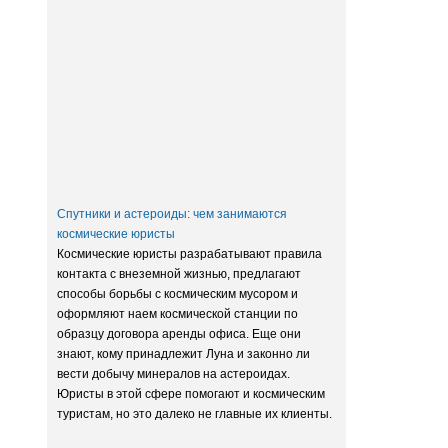
Заксобрание приняло закон о
достройке домов обманутых
дольщиков
Спутники и астероиды: чем занимаются
космические юристы
Космические юристы разрабатывают правила
контакта с внеземной жизнью, предлагают
способы борьбы с космическим мусором и
оформляют наем космической станции по
образцу договора аренды офиса. Еще они
знают, кому принадлежит Луна и законно ли
вести добычу минералов на астероидах.
Юристы в этой сфере помогают и космическим
туристам, но это далеко не главные их клиенты.