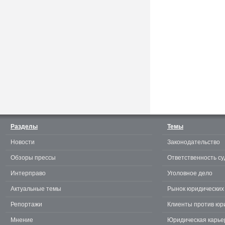
Считаешь себя отличным
юристом? Докажи! 3.0.
Разделы
Темы
Новости
Законодательство
te
Обзоры прессы
Ответственность су
Интерправо
Уголовное дело
Актуальные темы
Рынок юридических 
Репортажи
Клиенты против юр
Мнение
Юридическая карье