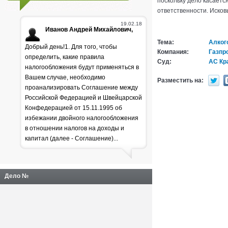
поскольку дело касаетс
ответственности. Иско
19.02.18
Иванов Андрей Михайлович,
Тема:
Алког
Добрый день!1. Для того, чтобы
Компания:
Газпр
определить, какие правила
Суд:
АС Кр
налогообложения будут применяться в
Вашем случае, необходимо
Разместить на:
проанализировать Соглашение между
Российской Федерацией и Швейцарской
Генпрокуратура
Конфедерацией от 15.11.1995 об
избежании двойного налогообложения
раскритиковала положение
в отношении налогов на доходы и
дел в лесной отрасли
капитал (далее - Соглашение)...
Дело №