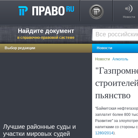
Новости
Найдите документ
в справочно-правовой системе
Выбор редакции
Новости
Новости
Алкоголь
"Газпромн
строителей
пьянство
"Байкитская нефтегазо
заплатит более 800 тыс
Развитие" за злоупотр
Лучшие районные суды и
напитками со стороны с
участки мировых судей
1280/2014
).