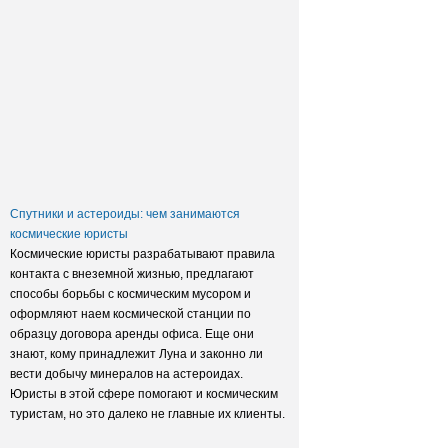
Заксобрание приняло закон о
достройке домов обманутых
дольщиков
Спутники и астероиды: чем занимаются
космические юристы
Космические юристы разрабатывают правила
контакта с внеземной жизнью, предлагают
способы борьбы с космическим мусором и
оформляют наем космической станции по
образцу договора аренды офиса. Еще они
знают, кому принадлежит Луна и законно ли
вести добычу минералов на астероидах.
Юристы в этой сфере помогают и космическим
туристам, но это далеко не главные их клиенты.