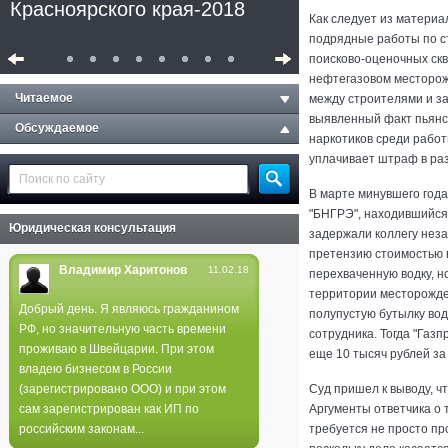
Красноярского края-2018
Как следует из материа
подрядные работы по ст
поисково-оценочных ск
нефтегазовом месторож
Читаемое
между строителями и за
выявленный факт пьянс
Обсуждаемое
наркотиков среди работ
уплачивает штраф в раз
В марте минувшего год
"БНГРЭ", находившийся 
Юридическая консультация
задержали коллегу незад
претензию стоимостью в
Владимир Харитонов
11.02.18
перехваченную водку, н
территории месторожде
Добрый день. Я являюсь гражданином
полупустую бутылку вод
РФ, но значительную часть времени
Полиция не нашла следов
сотрудника. Тогда "Газ
проживаю в Швейцарии. При этом
еще 10 тысяч рублей за
поджога в лесах края
владею бизнесом в России
(зарегистрировано ООО) и при этом
Суд пришел к выводу, 
сам зарегистрирован как ИП по
Аргументы ответчика о 
российским законам...
требуется не просто пр