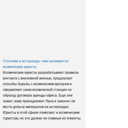
Заксобрание приняло закон о
достройке домов обманутых
дольщиков
Спутники и астероиды: чем занимаются
космические юристы
Космические юристы разрабатывают правила
контакта с внеземной жизнью, предлагают
способы борьбы с космическим мусором и
оформляют наем космической станции по
образцу договора аренды офиса. Еще они
знают, кому принадлежит Луна и законно ли
вести добычу минералов на астероидах.
Юристы в этой сфере помогают и космическим
туристам, но это далеко не главные их клиенты.