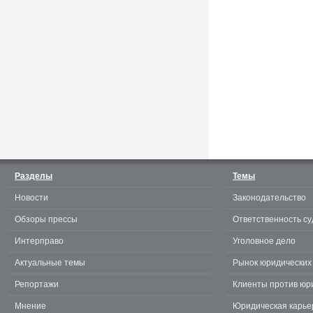
Считаешь себя отличным
юристом? Докажи! 3.0.
Разделы
Темы
Новости
Законодательство
te
Обзоры прессы
Ответственность су
Интерправо
Уголовное дело
Актуальные темы
Рынок юридических 
Репортажи
Клиенты против юр
Мнение
Юридическая карье