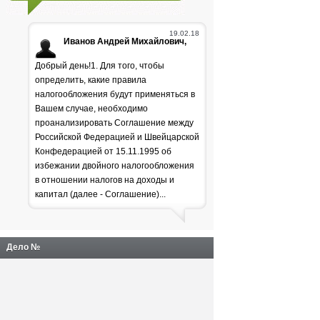
19.02.18
Иванов Андрей Михайлович,
Добрый день!1. Для того, чтобы
определить, какие правила
налогообложения будут применяться в
Вашем случае, необходимо
проанализировать Соглашение между
Российской Федерацией и Швейцарской
Генпрокуратура
Конфедерацией от 15.11.1995 об
избежании двойного налогообложения
раскритиковала положение
в отношении налогов на доходы и
дел в лесной отрасли
капитал (далее - Соглашение)...
Дело №