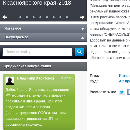
Красноярского края-2018
"Медицинский центр за
рекламный видеосюжет 
В нем рассказывалось о
предоставляет истец. А
Читаемое
истца обнаружили, что 
клиники "СИБКРАСМЕД" 
Обсуждаемое
здоровья" на данные о
"СИБКРАСПОЛИМЕРЫ". По
видеоролика истца нар
обратилось с иском в а
Юридическая консультация
Тема:
Интел
Владимир Харитонов
11.02.18
Суд:
АС Кр
Добрый день. Я являюсь гражданином
Разместить на:
РФ, но значительную часть времени
Полиция не нашла следов
проживаю в Швейцарии. При этом
поджога в лесах края
владею бизнесом в России
(зарегистрировано ООО) и при этом
сам зарегистрирован как ИП по
российским законам...