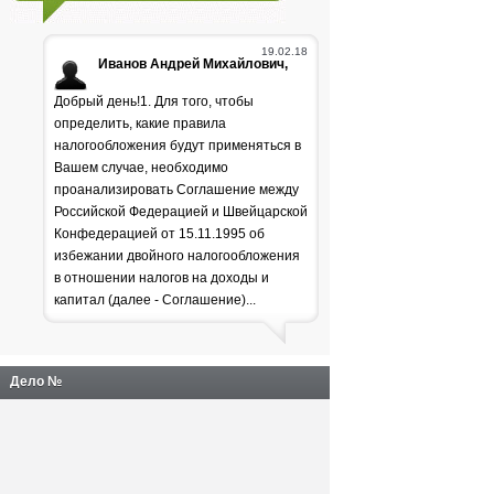
19.02.18
Иванов Андрей Михайлович,
Добрый день!1. Для того, чтобы
определить, какие правила
налогообложения будут применяться в
Вашем случае, необходимо
проанализировать Соглашение между
Российской Федерацией и Швейцарской
Генпрокуратура
Конфедерацией от 15.11.1995 об
избежании двойного налогообложения
раскритиковала положение
в отношении налогов на доходы и
дел в лесной отрасли
капитал (далее - Соглашение)...
Дело №