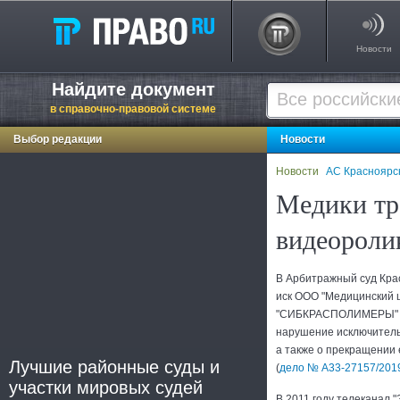
Новости
Найдите документ
в справочно-правовой системе
Выбор редакции
Новости
Новости
АС Красноярск
Медики тре
видеороли
В Арбитражный суд Кра
иск ООО "Медицинский 
"СИБКРАСПОЛИМЕРЫ" о 
нарушение исключитель
а также о прекращении 
Лучшие районные суды и
(
дело
№ А33-27157/201
участки мировых судей
В 2011 году телеканал 