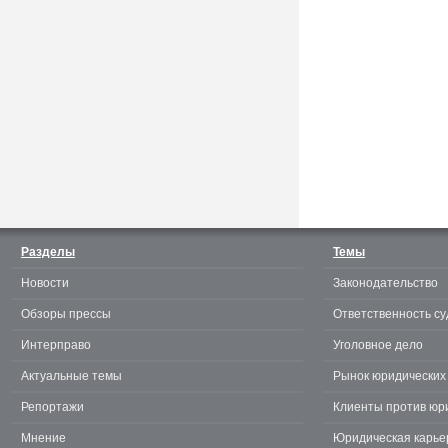
Считаешь себя отличным
юристом? Докажи! 3.0.
Разделы
Темы
Новости
Законодательство
te
Обзоры прессы
Ответственность су
Интерправо
Уголовное дело
Актуальные темы
Рынок юридических 
Репортажи
Клиенты против юр
Мнение
Юридическая карье