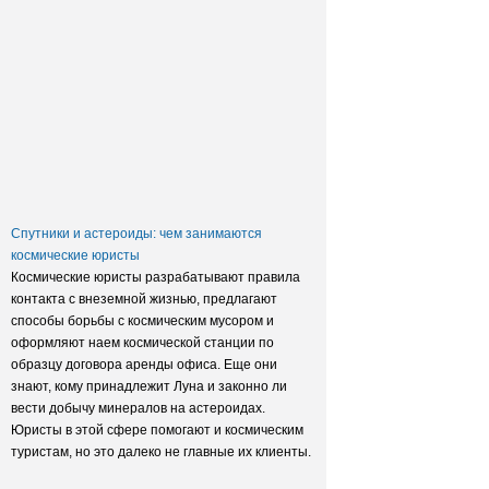
Заксобрание приняло закон о
достройке домов обманутых
дольщиков
Спутники и астероиды: чем занимаются
космические юристы
Космические юристы разрабатывают правила
контакта с внеземной жизнью, предлагают
способы борьбы с космическим мусором и
оформляют наем космической станции по
образцу договора аренды офиса. Еще они
знают, кому принадлежит Луна и законно ли
вести добычу минералов на астероидах.
Юристы в этой сфере помогают и космическим
туристам, но это далеко не главные их клиенты.