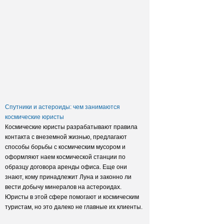
Заксобрание приняло закон о
достройке домов обманутых
дольщиков
Спутники и астероиды: чем занимаются
космические юристы
Космические юристы разрабатывают правила
контакта с внеземной жизнью, предлагают
способы борьбы с космическим мусором и
оформляют наем космической станции по
образцу договора аренды офиса. Еще они
знают, кому принадлежит Луна и законно ли
вести добычу минералов на астероидах.
Юристы в этой сфере помогают и космическим
туристам, но это далеко не главные их клиенты.