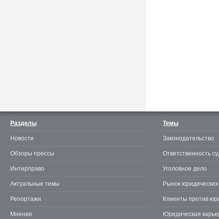
Считаешь себя отличным
юристом? Докажи! 3.0.
Разделы
Темы
Новости
Законодательство
te
Обзоры прессы
Ответственность су
Интерправо
Уголовное дело
Актуальные темы
Рынок юридических 
Репортажи
Клиенты против юр
Мнение
Юридическая карье