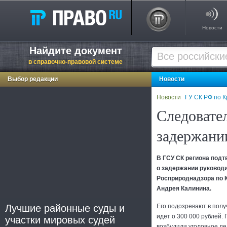
Новости
Найдите документ
в справочно-правовой системе
Выбор редакции
Новости
Новости
ГУ СК РФ по 
Следовате
задержани
В ГСУ СК региона под
о задержании руковод
Росприроднадзора по 
Андрея Калинина.
Лучшие районные суды и
Его подозревают в полу
идет о 300 000 рублей.
участки мировых судей
возбудили уголовное дело