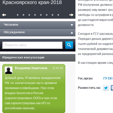
Красноярского края-2018
РФ (получение должнос
размере) ему может гро
свободы со штрафом в 
до шестидесятикратной
Читаемое
должности.
Обсуждаемое
Сегодня в ГСУ рассказа
Передал деньги директо
тысяч рублей он надеял
технической документац
из предприятий региона
Юридическая консультация
В настоящее время сле
Владимир Харитонов
11.02.18
Добрый день. Я являюсь гражданином
Гос.орган:
ГУ СК
РФ, но значительную часть времени
Полиция не нашла следов
Разместить на:
проживаю в Швейцарии. При этом
поджога в лесах края
владею бизнесом в России
(зарегистрировано ООО) и при этом
сам зарегистрирован как ИП по
российским законам...