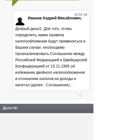
19.02.18
Иванов Андрей Михайлович,
Добрый день!1. Для того, чтобы
определить, какие правила
налогообложения будут применяться в
Вашем случае, необходимо
проанализировать Соглашение между
Российской Федерацией и Швейцарской
Генпрокуратура
Конфедерацией от 15.11.1995 об
избежании двойного налогообложения
раскритиковала положение
в отношении налогов на доходы и
дел в лесной отрасли
капитал (далее - Соглашение)...
Дело №