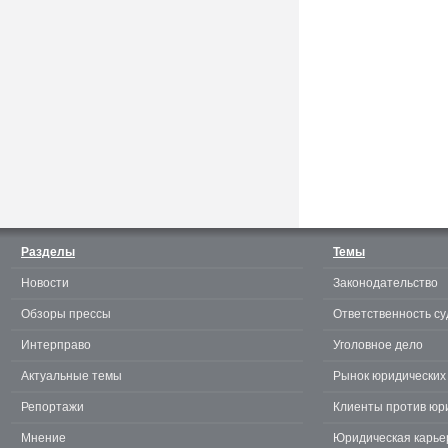
Считаешь себя отличным
юристом? Докажи! 3.0.
Разделы
Темы
Новости
Законодательство
te
Обзоры прессы
Ответственность су
Интерправо
Уголовное дело
Актуальные темы
Рынок юридических 
Репортажи
Клиенты против юр
Мнение
Юридическая карье