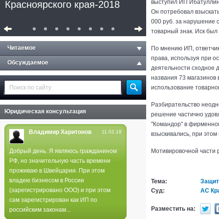
выступил ИП Ибатуллин 
Красноярского края-2018
Он потребовал взыскать
000 руб. за нарушение 
товарный знак. Иск был
Читаемое
По мнению ИП, ответчи
права, используя при о
Обсуждаемое
деятельности сходное д
названия 73 магазинов 
использование товарног
Разбирательство неодн
Юридическая консультация
решение частично удов
"Командор" в фирменно
Владимир Харитонов
11.02.18
взыскивались, при этом
Добрый день. Я являюсь гражданином
Мотивировочной части 
РФ, но значительную часть времени
Полиция не нашла следов
проживаю в Швейцарии. При этом
поджога в лесах края
владею бизнесом в России
Тема:
Защит
(зарегистрировано ООО) и при этом
Суд:
АС Кр
сам зарегистрирован как ИП по
Разместить на:
российским законам...