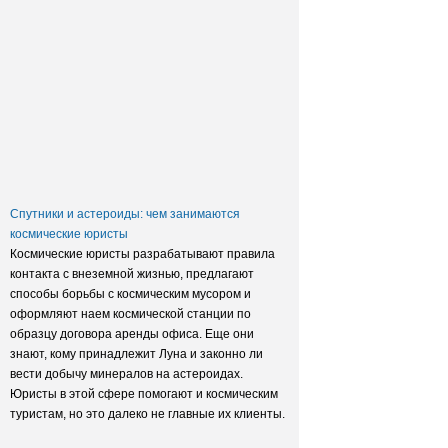
Заксобрание приняло закон о
достройке домов обманутых
дольщиков
Спутники и астероиды: чем занимаются
космические юристы
Космические юристы разрабатывают правила
контакта с внеземной жизнью, предлагают
способы борьбы с космическим мусором и
оформляют наем космической станции по
образцу договора аренды офиса. Еще они
знают, кому принадлежит Луна и законно ли
вести добычу минералов на астероидах.
Юристы в этой сфере помогают и космическим
туристам, но это далеко не главные их клиенты.