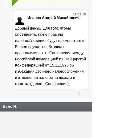
19.02.18
Иванов Андрей Михайлович,
Добрый день!1. Для того, чтобы
определить, какие правила
налогообложения будут применяться в
Вашем случае, необходимо
проанализировать Соглашение между
Российской Федерацией и Швейцарской
Генпрокуратура
Конфедерацией от 15.11.1995 об
избежании двойного налогообложения
раскритиковала положение
в отношении налогов на доходы и
дел в лесной отрасли
капитал (далее - Соглашение)...
Дело №