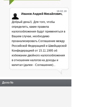
19.02.18
Иванов Андрей Михайлович,
Добрый день!1. Для того, чтобы
определить, какие правила
налогообложения будут применяться в
Вашем случае, необходимо
проанализировать Соглашение между
Российской Федерацией и Швейцарской
Генпрокуратура
Конфедерацией от 15.11.1995 об
избежании двойного налогообложения
раскритиковала положение
в отношении налогов на доходы и
дел в лесной отрасли
капитал (далее - Соглашение)...
Дело №