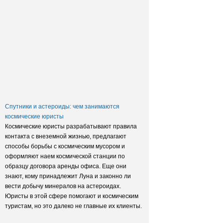
Заксобрание приняло закон о
достройке домов обманутых
дольщиков
Спутники и астероиды: чем занимаются
космические юристы
Космические юристы разрабатывают правила
контакта с внеземной жизнью, предлагают
способы борьбы с космическим мусором и
оформляют наем космической станции по
образцу договора аренды офиса. Еще они
знают, кому принадлежит Луна и законно ли
вести добычу минералов на астероидах.
Юристы в этой сфере помогают и космическим
туристам, но это далеко не главные их клиенты.