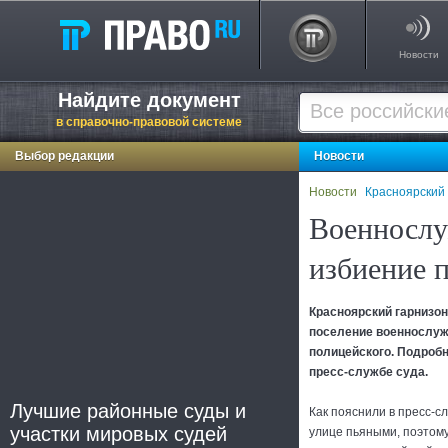
Новости
Найдите документ
в справочно-правовой системе
Выбор редакции
Новости
Новости
Красноярский
Военнослу
избиение 
Красноярский гарнизон
поселение военнослуж
полицейского. Подробн
пресс-службе суда.
Лучшие районные суды и
Как пояснили в пресс-с
участки мировых судей
улице пьяными, поэтом