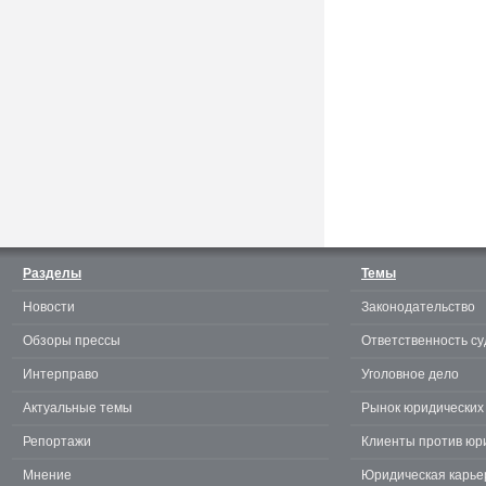
Считаешь себя отличным
юристом? Докажи! 3.0.
Разделы
Темы
Новости
Законодательство
te
Обзоры прессы
Ответственность су
Интерправо
Уголовное дело
Актуальные темы
Рынок юридических 
Репортажи
Клиенты против юр
Мнение
Юридическая карье