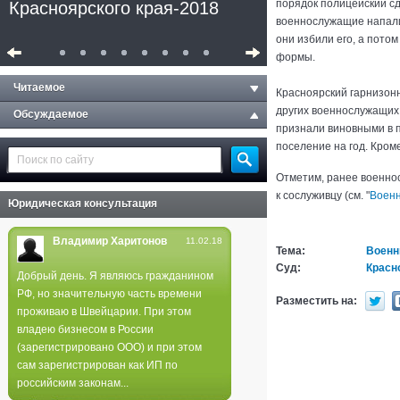
порядок полицейский сд
Красноярского края-2018
военнослужащие напали
они избили его, а пото
формы.
Читаемое
Красноярский гарнизонн
других военнослужащих 
Обсуждаемое
признали виновными в 
поселение на год. Кроме
Отметим, ранее военно
к сослуживцу (см. "
Военн
Юридическая консультация
Владимир Харитонов
11.02.18
Тема:
Военн
Суд:
Красн
Добрый день. Я являюсь гражданином
РФ, но значительную часть времени
Полиция не нашла следов
Разместить на:
проживаю в Швейцарии. При этом
поджога в лесах края
владею бизнесом в России
(зарегистрировано ООО) и при этом
сам зарегистрирован как ИП по
российским законам...