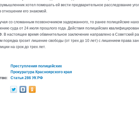
лоумышленник хотел помешать ей вести предварительное расследование угол
в отношении его знакомой.
лучая со сломанным позвоночником задержанного, то ранее полицейские нах
нию суда от 24 июля прошлого года. Действия полицейских квалифицированы п
К РФ. В настоящее время обвинительное заключение направлено в Советский р
 порядка грозит лишение свободы (от трех до 10 лет) с лишением права за
иции на срок до трех лет.
Преступления полицейских
Прокуратура Красноярского края
тво:
Статья 286 УК РФ