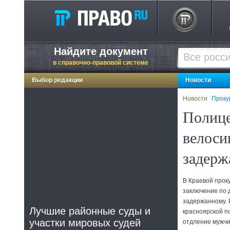
Найдите документ
в справочно-правовой системе
Выбор редакции
Новости
Новости
Проку
Полице
велоси
задерж
В Краевой прок
заключение по 
задержанному. 
Лучшие районные суды и
красноярской п
участки мировых судей
отдление мужчи