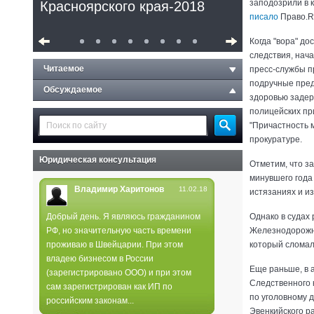
заподозрили в 
Красноярского края-2018
писало
Право.R
Когда "вора" до
следствия, нача
Читаемое
пресс-службы п
подручные пред
Обсуждаемое
здоровью задер
полицейских пр
"Причастность 
прокуратуре.
Юридическая консультация
Отметим, что за
минувшего года
Владимир Харитонов
11.02.18
истязаниях и и
Добрый день. Я являюсь гражданином
Однако в судах
РФ, но значительную часть времени
Железнодорожно
Полиция не нашла следов
проживаю в Швейцарии. При этом
который сломал
поджога в лесах края
владею бизнесом в России
Еще раньше, в 
(зарегистрировано ООО) и при этом
Следственного 
сам зарегистрирован как ИП по
по уголовному д
российским законам...
Эвенкийского р