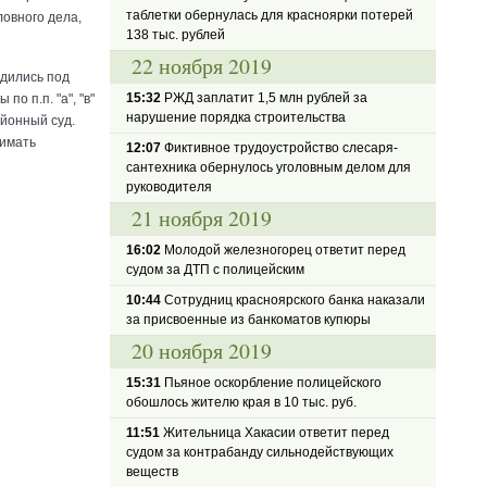
таблетки обернулась для красноярки потерей
овного дела,
138 тыс. рублей
22 ноября 2019
одились под
15:32
РЖД заплатит 1,5 млн рублей за
о п.п. "а", "в"
нарушение порядка строительства
айонный суд.
нимать
12:07
Фиктивное трудоустройство слесаря-
сантехника обернулось уголовным делом для
руководителя
21 ноября 2019
16:02
Молодой железногорец ответит перед
судом за ДТП с полицейским
10:44
Сотрудниц красноярского банка наказали
за присвоенные из банкоматов купюры
20 ноября 2019
15:31
Пьяное оскорбление полицейского
обошлось жителю края в 10 тыс. руб.
11:51
Жительница Хакасии ответит перед
судом за контрабанду сильнодействующих
веществ