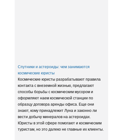
Заксобрание приняло закон о
достройке домов обманутых
дольщиков
Спутники и астероиды: чем занимаются
космические юристы
Космические юристы разрабатывают правила
контакта с внеземной жизнью, предлагают
способы борьбы с космическим мусором и
оформляют наем космической станции по
образцу договора аренды офиса. Еще они
знают, кому принадлежит Луна и законно ли
вести добычу минералов на астероидах.
Юристы в этой сфере помогают и космическим
туристам, но это далеко не главные их клиенты.