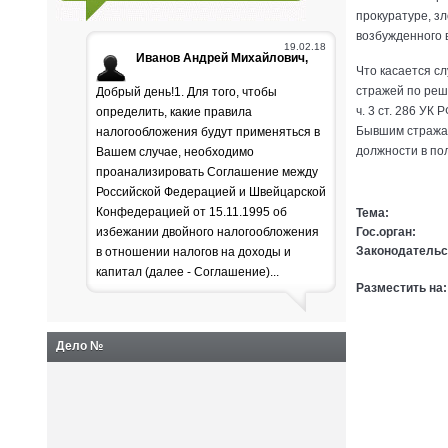
прокуратуре, з
возбужденного 
19.02.18
Иванов Андрей Михайлович,
Что касается с
стражей по реше
Добрый день!1. Для того, чтобы
ч. 3 ст. 286 У
определить, какие правила
Бывшим стражам
налогообложения будут применяться в
должности в пол
Вашем случае, необходимо
проанализировать Соглашение между
Российской Федерацией и Швейцарской
Генпрокуратура
Конфедерацией от 15.11.1995 об
Тема:
избежании двойного налогообложения
Гос.орган:
раскритиковала положение
Законодательс
в отношении налогов на доходы и
дел в лесной отрасли
капитал (далее - Соглашение)...
Разместить на:
Дело №