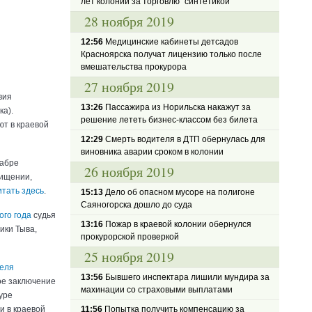
лет колонии за торговлю "синтетикой"
28 ноября 2019
12:56
Медицинские кабинеты детсадов
Красноярска получат лицензию только после
вмешательства прокурора
27 ноября 2019
вия
13:26
Пассажира из Норильска накажут за
ка).
решение лететь бизнес-классом без билета
ют в краевой
12:29
Смерть водителя в ДТП обернулась для
виновника аварии сроком в колонии
кабре
26 ноября 2019
хищении,
итать здесь
.
15:13
Дело об опасном мусоре на полигоне
Саяногорска дошло до суда
ого года
судья
13:16
Пожар в краевой колонии обернулся
ики Тыва,
прокурорской проверкой
25 ноября 2019
теля
13:56
Бывшего инспектара лишили мундира за
ое заключение
махинации со страховыми выплатами
уре
и в краевой
11:56
Попытка получить компенсацию за