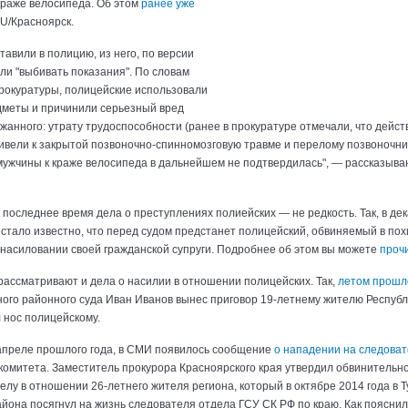
краже велосипеда. Об этом
ранее уже
U/Красноярск.
ставили в полицию, из него, по версии
ли "выбивать показания". По словам
рокуратуры, полицейские использовали
меты и причинили серьезный вред
жанного: утрату трудоспособности (ранее в прокуратуре отмечали, что дейст
ивели к закрытой позвоночно-спинномозговую травме и перелому позвоночни
мужчины к краже велосипеда в дальнейшем не подтвердилась", — рассказыва
 последнее время дела о преступлениях полиейских — не редкость. Так, в де
 стало известно, что перед судом предстанет полицейский, обвиняемый в по
знасиловании своей гражданской супруги. Подробнее об этом вы можете
проч
 рассматривают и дела о насилии в отношении полицейских. Так,
летом прошл
го районного суда Иван Иванов вынес приговор 19-летнему жителю Республ
 нос полицейскому.
апреле прошлого года, в СМИ появилось сообщение
о нападении на следова
комитета. Заместитель прокурора Красноярского края утвердил обвинительн
елу в отношении 26-летнего жителя региона, который в октябре 2014 года в Т
айона посягнул на жизнь следователя отдела ГСУ СК РФ по краю. Как пояснил