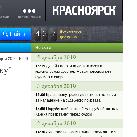
ьтация
Дополнительно
4
2
7
Документов
доступно
Новости
5 декабря 2019
арта 2016, 10:00
жу"
15:19
Дизайн магазина деликатесов в
красноярском аэропорту стал поводом для
судебного спора
3 декабря 2019
15:06
Красноярцу грозит до пяти лет колонии
за нападение на судебного пристава
14:58
Нарубивший лес на 9 млн рублей житель
Канска предстанет перед судом
2 декабря 2019
14:30
Ачинские наркосбытчики получили 7 и 9