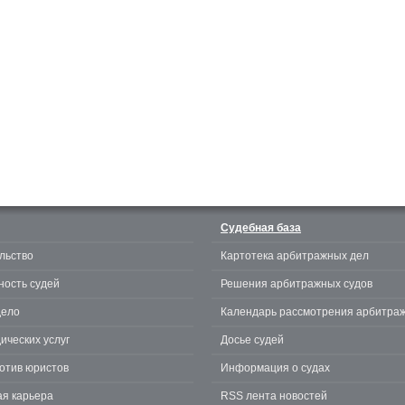
Судебная база
льство
Картотека арбитражных дел
ность судей
Решения арбитражных судов
дело
Календарь рассмотрения арбитра
ических услуг
Досье судей
отив юристов
Информация о судах
я карьера
RSS лента новостей