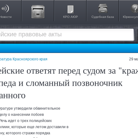
Новости
КРО АЮР
Судебная база
Юрконсул
ратура Красноярского края
29 м
йские ответят перед судом за "кра
педа и сломанный позвоночник
анного
уратуре утвердили обвинительное
делу о нанесении побоев
Речь идет о трех полицейских
олиии, которые еще летом доставили в
ну, которого стражи порядка