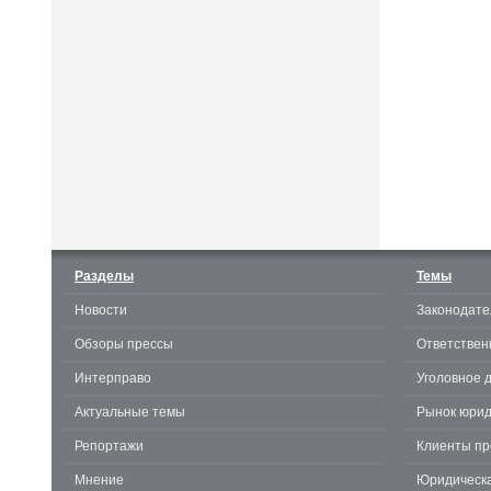
Считаешь себя отличным
юристом? Докажи! 3.0.
Разделы
Темы
Новости
Законодате
te
Обзоры прессы
Ответствен
Интерправо
Уголовное 
Актуальные темы
Рынок юрид
Репортажи
Клиенты пр
Мнение
Юридическа