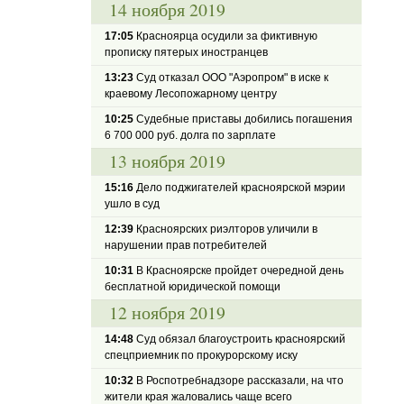
14 ноября 2019
17:05
Красноярца осудили за фиктивную
прописку пятерых иностранцев
13:23
Суд отказал ООО "Аэропром" в иске к
краевому Лесопожарному центру
10:25
Судебные приставы добились погашения
6 700 000 руб. долга по зарплате
13 ноября 2019
15:16
Дело поджигателей красноярской мэрии
ушло в суд
12:39
Красноярских риэлторов уличили в
нарушении прав потребителей
10:31
В Красноярске пройдет очередной день
бесплатной юридической помощи
12 ноября 2019
14:48
Суд обязал благоустроить красноярский
спецприемник по прокурорскому иску
10:32
В Роспотребнадзоре рассказали, на что
жители края жаловались чаще всего