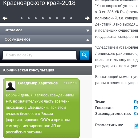
Красноярского края-2018
"Красноярское" уже заве
ч. 3 ст. 286 УК РФ (пр
полномочий, т.е. сове
действий, явно выходя
Читаемое
и повлекших существен
государства, совершенн
Обсуждаемое
"Следствием установлен
Ленинского районного с
незначительному поводу
раз ударив, с целью ун
Юридическая консультация
В настоящий момент уг
рассмотрения по сущест
Владимир Харитонов
11.02.18
Добрый день. Я являюсь гражданином
РФ, но значительную часть времени
Тема:
П
Полиция не нашла следов
проживаю в Швейцарии. При этом
Гос.орган:
Г
поджога в лесах края
владею бизнесом в России
Законодательство:
Ст
(зарегистрировано ООО) и при этом
Разместить на:
сам зарегистрирован как ИП по
российским законам...