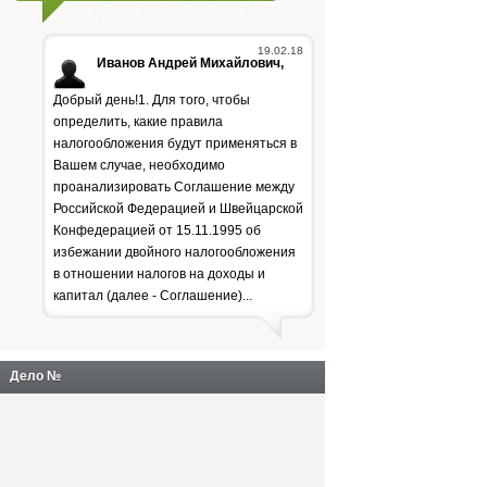
19.02.18
Иванов Андрей Михайлович,
Добрый день!1. Для того, чтобы
определить, какие правила
налогообложения будут применяться в
Вашем случае, необходимо
проанализировать Соглашение между
Российской Федерацией и Швейцарской
Генпрокуратура
Конфедерацией от 15.11.1995 об
избежании двойного налогообложения
раскритиковала положение
в отношении налогов на доходы и
дел в лесной отрасли
капитал (далее - Соглашение)...
Дело №