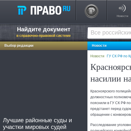
Новости
Найдите документ
в справочно-правовой системе
Выбор редакции
Новости
Новости
ГУ СК РФ по 
Красноярс
насилии н
Красноярского полицей
должностных полномочи
пояснили в ГУ СК РФ по
предстанет перед судом
обращении с конвоиро
Лучшие районные суды и
Расследование уголовн
участки мировых судей
полицейского конвойно