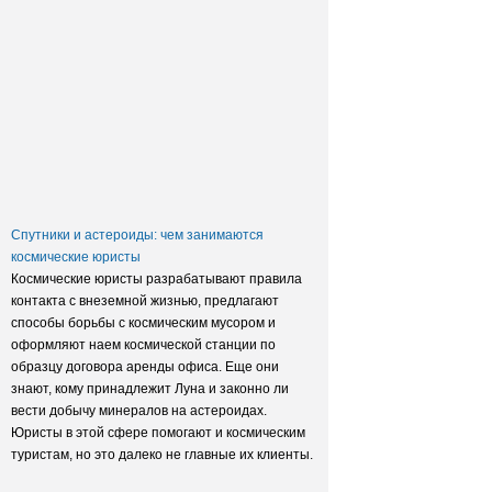
Заксобрание приняло закон о
достройке домов обманутых
дольщиков
Спутники и астероиды: чем занимаются
космические юристы
Космические юристы разрабатывают правила
контакта с внеземной жизнью, предлагают
способы борьбы с космическим мусором и
оформляют наем космической станции по
образцу договора аренды офиса. Еще они
знают, кому принадлежит Луна и законно ли
вести добычу минералов на астероидах.
Юристы в этой сфере помогают и космическим
туристам, но это далеко не главные их клиенты.