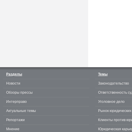
Считаешь себя отличным
юристом? Докажи! 3.0.
Разделы
Темы
Новости
Законодательство
te
Обзоры прессы
Ответственность су
Интерправо
Уголовное дело
Актуальные темы
Рынок юридических 
Репортажи
Клиенты против юр
Мнение
Юридическая карье