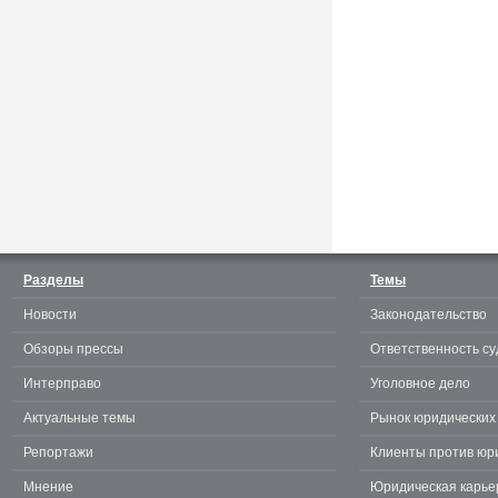
Считаешь себя отличным
юристом? Докажи! 3.0.
Разделы
Темы
Новости
Законодательство
te
Обзоры прессы
Ответственность су
Интерправо
Уголовное дело
Актуальные темы
Рынок юридических 
Репортажи
Клиенты против юр
Мнение
Юридическая карье