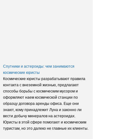
Заксобрание приняло закон о
достройке домов обманутых
дольщиков
Спутники и астероиды: чем занимаются
космические юристы
Космические юристы разрабатывают правила
контакта с внеземной жизнью, предлагают
способы борьбы с космическим мусором и
оформляют наем космической станции по
образцу договора аренды офиса. Еще они
знают, кому принадлежит Луна и законно ли
вести добычу минералов на астероидах.
Юристы в этой сфере помогают и космическим
туристам, но это далеко не главные их клиенты.