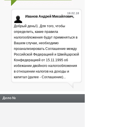
19.02.18
Иванов Андрей Михайлович,
Добрый день!1. Для того, чтобы
определить, какие правила
налогообложения будут применяться в
Вашем случае, необходимо
проанализировать Соглашение между
Российской Федерацией и Швейцарской
Генпрокуратура
Конфедерацией от 15.11.1995 об
избежании двойного налогообложения
раскритиковала положение
в отношении налогов на доходы и
дел в лесной отрасли
капитал (далее - Соглашение)...
Дело №