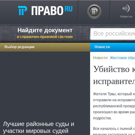
Новости
Найдите документ
в справочно-правовой системе
Выбор редакции
Новости
Новости
Жестокое обр
Убийство 
исправите
Жителя Тувы, который н
отправили на исправит
республиканской прокур
произошел во время ра
подростка.
Лучшие районные суды и
Все началось с пьяной 
участки мировых судей
мальчик заступился за 