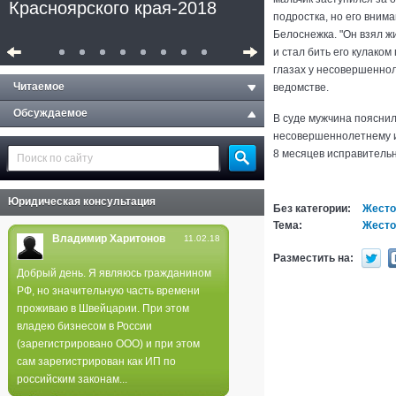
Красноярского края-2018
подростка, но его внима
Белоснежка. "Он взял ж
и стал бить его кулаком
глазах у несовершеннол
Читаемое
ведомстве.
Обсуждаемое
В суде мужчина пояснил,
несовершеннолетнему и
8 месяцев исправительн
Юридическая консультация
Без категории:
Жесто
Тема:
Жесто
Владимир Харитонов
11.02.18
Разместить на:
Добрый день. Я являюсь гражданином
РФ, но значительную часть времени
Полиция не нашла следов
проживаю в Швейцарии. При этом
поджога в лесах края
владею бизнесом в России
(зарегистрировано ООО) и при этом
сам зарегистрирован как ИП по
российским законам...