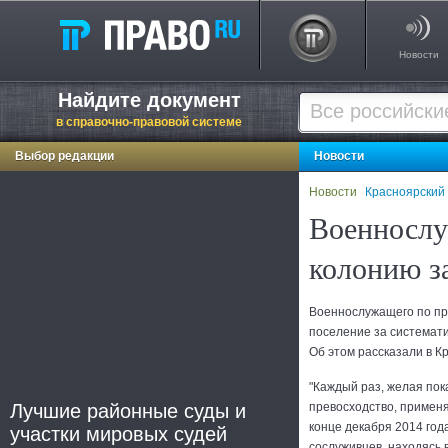
Новости
Найдите документ
в справочно-правовой системе
Выбор редакции
Новости
Новости
Красноярский
Военнослу
колонию з
Военнослужащего по пр
поселение за системати
Об этом рассказали в К
"Каждый раз, желая пок
Лучшие районные суды и
превосходство, применял
конце декабря 2014 год
участки мировых судей
сослуживцев, находясь 