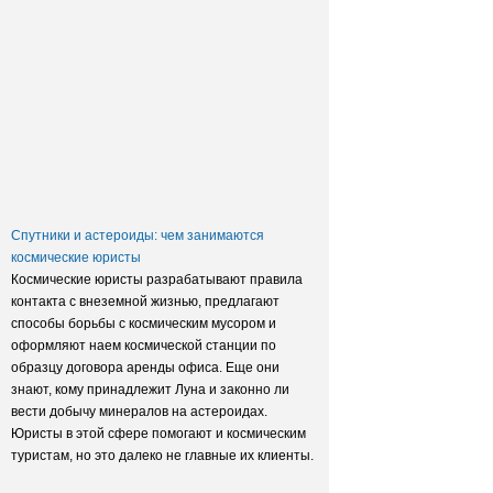
Заксобрание приняло закон о
достройке домов обманутых
дольщиков
Спутники и астероиды: чем занимаются
космические юристы
Космические юристы разрабатывают правила
контакта с внеземной жизнью, предлагают
способы борьбы с космическим мусором и
оформляют наем космической станции по
образцу договора аренды офиса. Еще они
знают, кому принадлежит Луна и законно ли
вести добычу минералов на астероидах.
Юристы в этой сфере помогают и космическим
туристам, но это далеко не главные их клиенты.