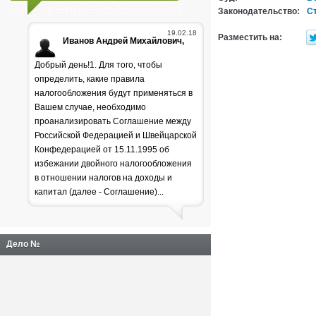
Законодательство:
Ст
19.02.18
Разместить на:
Иванов Андрей Михайлович,
Добрый день!1. Для того, чтобы
определить, какие правила
налогообложения будут применяться в
Вашем случае, необходимо
проанализировать Соглашение между
Российской Федерацией и Швейцарской
Генпрокуратура
Конфедерацией от 15.11.1995 об
избежании двойного налогообложения
раскритиковала положение
в отношении налогов на доходы и
дел в лесной отрасли
капитал (далее - Соглашение)...
Дело №