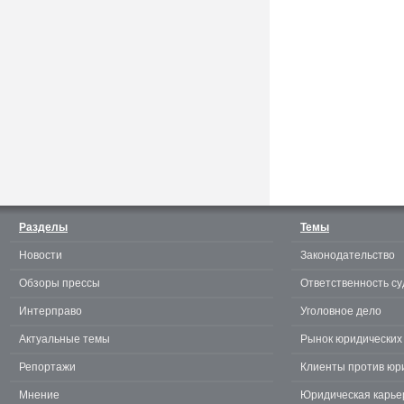
Считаешь себя отличным
юристом? Докажи! 3.0.
Разделы
Темы
Новости
Законодательство
te
Обзоры прессы
Ответственность су
Интерправо
Уголовное дело
Актуальные темы
Рынок юридических 
Репортажи
Клиенты против юр
Мнение
Юридическая карье