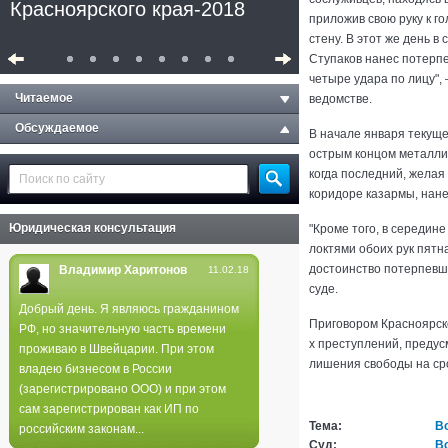
Красноярского края-2018
приложив свою руку к го
стену. В этот же день 
Ступаков нанес потерп
четыре удара по лицу",
Читаемое
ведомстве.
Обсуждаемое
В начале января текуще
острым концом металлич
когда последний, желая
коридоре казармы, нане
Юридическая консультация
"Кроме того, в середин
локтями обоих рук пятн
достоинство потерпевше
Владимир Харитонов
11.02.18
суде.
Добрый день. Я являюсь гражданином
Приговором Красноярск
РФ, но значительную часть времени
Полиция не нашла следов
х преступлений, предус
проживаю в Швейцарии. При этом
поджога в лесах края
лишения свободы на сро
владею бизнесом в России
(зарегистрировано ООО) и при этом
сам зарегистрирован как ИП по
Тема:
В
российским законам...
Суд:
В