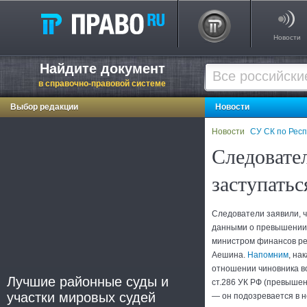
Новости
Найдите документ
в справочно-правовой системе
Выбор редакции
Новости
Новости
СУ СК по Респ
Следовате
заступатьс
Следователи заявили, 
данными о превышении
министром финансов ре
Аешина.
Напомним
, на
отношении чиновника во
Лучшие районные суды и
ст.286 УК РФ (превыше
участки мировых судей
— он подозревается в н