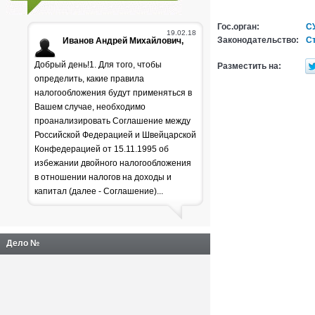
Гос.орган:
С
19.02.18
Законодательство:
Ст
Иванов Андрей Михайлович,
Добрый день!1. Для того, чтобы
Разместить на:
определить, какие правила
налогообложения будут применяться в
Вашем случае, необходимо
проанализировать Соглашение между
Российской Федерацией и Швейцарской
Генпрокуратура
Конфедерацией от 15.11.1995 об
избежании двойного налогообложения
раскритиковала положение
в отношении налогов на доходы и
дел в лесной отрасли
капитал (далее - Соглашение)...
Дело №