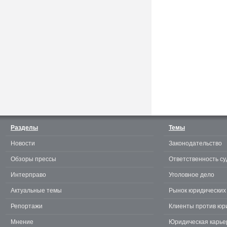
Считаешь себя отличным
юристом? Докажи! 3.0.
Разделы
Темы
Новости
Законодательство
te
Обзоры прессы
Ответственность су
Интерправо
Уголовное дело
Актуальные темы
Рынок юридических 
Репортажи
Клиенты против юр
Мнение
Юридическая карье