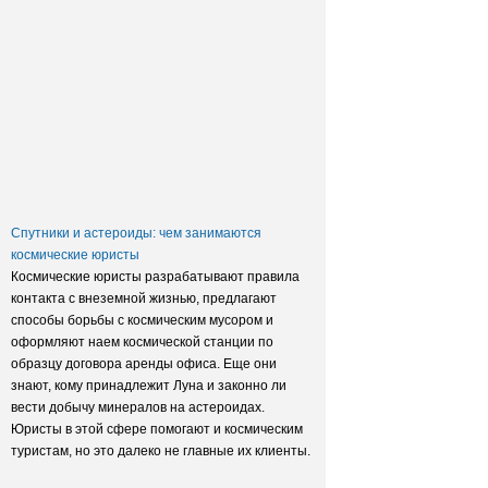
Заксобрание приняло закон о
достройке домов обманутых
дольщиков
Спутники и астероиды: чем занимаются
космические юристы
Космические юристы разрабатывают правила
контакта с внеземной жизнью, предлагают
способы борьбы с космическим мусором и
оформляют наем космической станции по
образцу договора аренды офиса. Еще они
знают, кому принадлежит Луна и законно ли
вести добычу минералов на астероидах.
Юристы в этой сфере помогают и космическим
туристам, но это далеко не главные их клиенты.