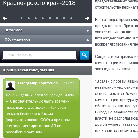
предоставленных респуб
Красноярского края-2018
строительство перината
В настоящее время сле
продолжаются. При это
Читаемое
хакасского чиновника з
возбуждено законно, а 
Обсуждаемое
воспрепятствования пр
Следователи призвали 
компетенции и не вмеш
законодательством.
Юридическая консультация
"В связи с прозвучавши
Владимир Харитонов
11.02.18
незаконном уголовном 
основанием к возбужде
Добрый день. Я являюсь гражданином
компетенции, прокурату
РФ, но значительную часть времени
Полиция не нашла следов
обстоятельства, послу
проживаю в Швейцарии. При этом
поджога в лесах края
Выводы о законности п
владею бизнесом в России
власти, не располагающ
(зарегистрировано ООО) и при этом
другой — могут стать о
сам зарегистрирован как ИП по
предварительному расс
российским законам...