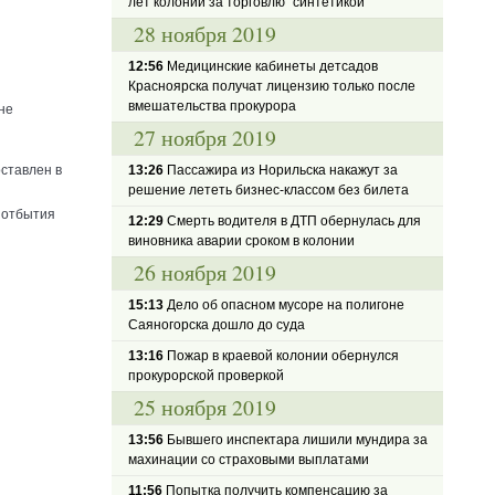
лет колонии за торговлю "синтетикой"
28 ноября 2019
12:56
Медицинские кабинеты детсадов
Красноярска получат лицензию только после
вмешательства прокурора
не
27 ноября 2019
оставлен в
13:26
Пассажира из Норильска накажут за
решение лететь бизнес-классом без билета
 отбытия
12:29
Смерть водителя в ДТП обернулась для
виновника аварии сроком в колонии
26 ноября 2019
15:13
Дело об опасном мусоре на полигоне
Саяногорска дошло до суда
13:16
Пожар в краевой колонии обернулся
прокурорской проверкой
25 ноября 2019
13:56
Бывшего инспектара лишили мундира за
махинации со страховыми выплатами
11:56
Попытка получить компенсацию за