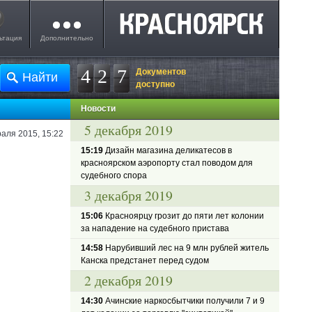
ьтация
Дополнительно
4
2
7
Документов
доступно
Новости
5 декабря 2019
аля 2015, 15:22
15:19
Дизайн магазина деликатесов в
красноярском аэропорту стал поводом для
судебного спора
3 декабря 2019
15:06
Красноярцу грозит до пяти лет колонии
за нападение на судебного пристава
14:58
Нарубивший лес на 9 млн рублей житель
Канска предстанет перед судом
2 декабря 2019
14:30
Ачинские наркосбытчики получили 7 и 9