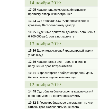
14 ноября 2019
17:05
Красноярца осудили за фиктивную
прописку пятерых иностранцев
13:23
Суд отказал ООО "Аэропром" в иске к
краевому Лесопожарному центру
10:25
Судебные приставы добились погашения
6 700 000 руб. долга по зарплате
13 ноября 2019
15:16
Дело поджигателей красноярской мэрии
ушло в суд
12:39
Красноярских риэлторов уличили в
нарушении прав потребителей
10:31
В Красноярске пройдет очередной день
бесплатной юридической помощи
12 ноября 2019
14:48
Суд обязал благоустроить красноярский
спецприемник по прокурорскому иску
10:32
В Роспотребнадзоре рассказали, на что
жители края жаловались чаще всего