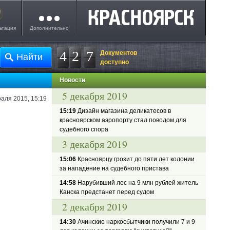
ьтация
Дополнительно
4
2
7
Документов
доступно
Новости
5 декабря 2019
аля 2015, 15:19
15:19
Дизайн магазина деликатесов в
красноярском аэропорту стал поводом для
судебного спора
3 декабря 2019
15:06
Красноярцу грозит до пяти лет колонии
за нападение на судебного пристава
14:58
Нарубивший лес на 9 млн рублей житель
Канска предстанет перед судом
2 декабря 2019
14:30
Ачинские наркосбытчики получили 7 и 9