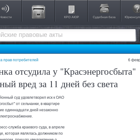
Новости
КРО АЮР
Судебная база
Юрконсул
а прав потребителей
6 февр
нка отсудила у "Красэнергосбыта"
ный вред за 11 дней без света
йонный суд удовлетворил иск к ОАО
госбыт" от сельчанки, в квартире
ние одиннадцати дней незаконно
электроснабжение.
есс-служба краевого суда, в апреле
це, которая являлась должником по
энергии, пришло уведомление о