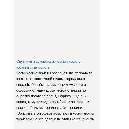
Заксобрание приняло закон о
достройке домов обманутых
дольщиков
Спутники и астероиды: чем занимаются
космические юристы
Космические юристы разрабатывают правила
контакта с внеземной жизнью, предлагают
способы борьбы с космическим мусором и
оформляют наем космической станции по
образцу договора аренды офиса. Еще они
знают, кому принадлежит Луна и законно ли
вести добычу минералов на астероидах.
Юристы в этой сфере помогают и космическим
туристам, но это далеко не главные их клиенты.