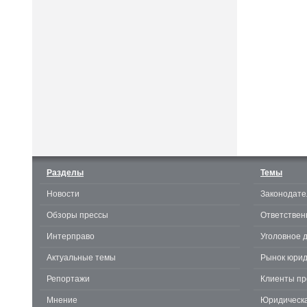
Считаешь себя отличным
юристом? Докажи! 3.0.
Разделы
Темы
Новости
Законодате
te
Обзоры прессы
Ответствен
Интерправо
Уголовное 
Актуальные темы
Рынок юрид
Репортажи
Клиенты пр
Мнение
Юридическа