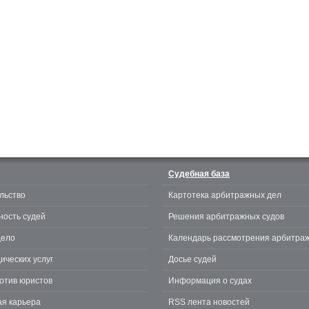
Судебная база
льство
Картотека арбитражных дел
ность судей
Решения арбитражных судов
дело
Календарь рассмотрения арбитра
ических услуг
Досье судей
отив юристов
Информация о судах
я карьера
RSS лента новостей