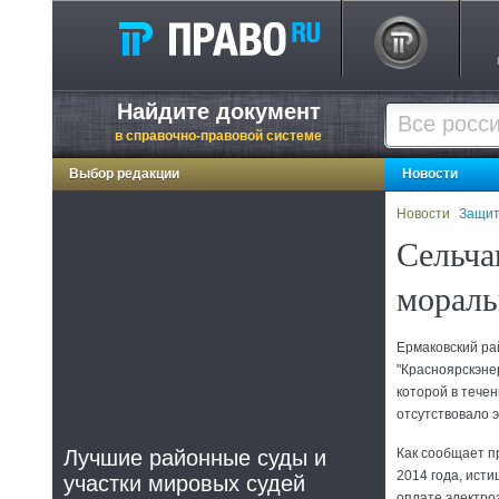
Найдите документ
в справочно-правовой системе
Выбор редакции
Новости
Новости
Защит
Сельча
мораль
Ермаковский ра
"Красноярскэнер
которой в тече
отсутствовало 
Лучшие районные суды и
Как сообщает пр
2014 года, исти
участки мировых судей
оплате электро