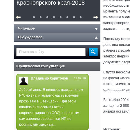
Красноярского края-2018
необходимости 
момента получе
квитанцию в ко
электроэнергии
Читаемое
задолженности,
Обсуждаемое
Поскольку женщи
день она погас
рублей за возо
электроэнергии
документе отсу
Юридическая консультация
Спустя несколь
на фасад жилог
Владимир Харитонов
11.02.18
с этого момента
Добрый день. Я являюсь гражданином
одиннадцати дн
РФ, но значительную часть времени
Полиция не нашла следов
В октябре 2014
проживаю в Швейцарии. При этом
поджога в лесах края
женщины 2 000 
владею бизнесом в России
января оставил
(зарегистрировано ООО) и при этом
сам зарегистрирован как ИП по
российским законам...
Источник: