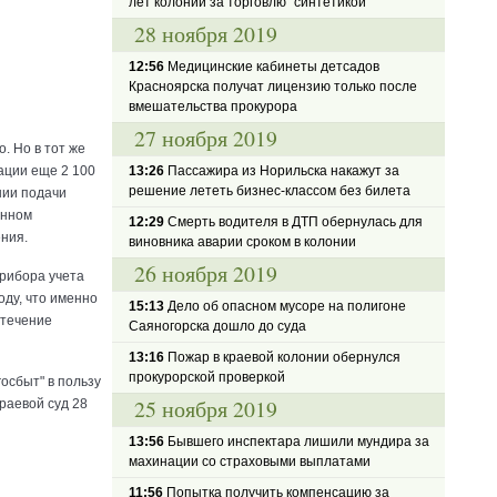
лет колонии за торговлю "синтетикой"
28 ноября 2019
12:56
Медицинские кабинеты детсадов
Красноярска получат лицензию только после
вмешательства прокурора
27 ноября 2019
. Но в тот же
ации еще 2 100
13:26
Пассажира из Норильска накажут за
решение лететь бизнес-классом без билета
нии подачи
енном
12:29
Смерть водителя в ДТП обернулась для
ния.
виновника аварии сроком в колонии
26 ноября 2019
прибора учета
оду, что именно
15:13
Дело об опасном мусоре на полигоне
 течение
Саяногорска дошло до суда
13:16
Пожар в краевой колонии обернулся
прокурорской проверкой
осбыт" в пользу
25 ноября 2019
раевой суд 28
13:56
Бывшего инспектара лишили мундира за
махинации со страховыми выплатами
11:56
Попытка получить компенсацию за