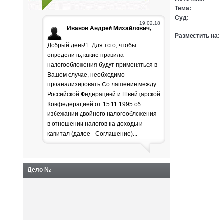
Тема:
Суд:
19.02.18
Иванов Андрей Михайлович,
Разместить на:
Добрый день!1. Для того, чтобы
определить, какие правила
налогообложения будут применяться в
Вашем случае, необходимо
проанализировать Соглашение между
Российской Федерацией и Швейцарской
Генпрокуратура
Конфедерацией от 15.11.1995 об
избежании двойного налогообложения
раскритиковала положение
в отношении налогов на доходы и
дел в лесной отрасли
капитал (далее - Соглашение)...
Дело №