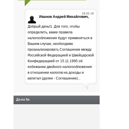
19.02.18
Иванов Андрей Михайлович,
Добрый день!1. Для того, чтобы
определить, какие правила
налогообложения будут применяться в
Вашем случае, необходимо
проанализировать Соглашение между
Российской Федерацией и Швейцарской
Генпрокуратура
Конфедерацией от 15.11.1995 об
избежании двойного налогообложения
раскритиковала положение
в отношении налогов на доходы и
дел в лесной отрасли
капитал (далее - Соглашение)...
Дело №