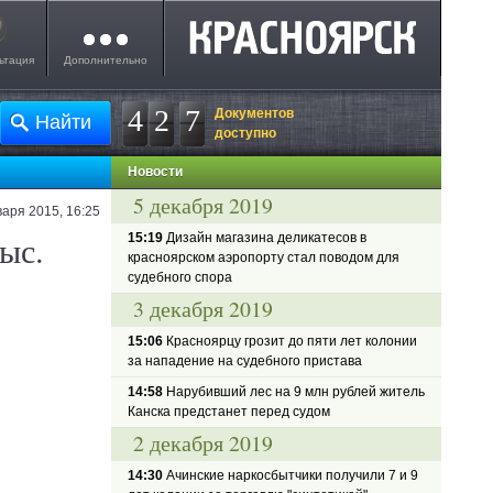
ьтация
Дополнительно
4
2
7
Документов
доступно
Новости
5 декабря 2019
варя 2015, 16:25
ыс.
15:19
Дизайн магазина деликатесов в
красноярском аэропорту стал поводом для
судебного спора
3 декабря 2019
15:06
Красноярцу грозит до пяти лет колонии
за нападение на судебного пристава
14:58
Нарубивший лес на 9 млн рублей житель
Канска предстанет перед судом
2 декабря 2019
14:30
Ачинские наркосбытчики получили 7 и 9