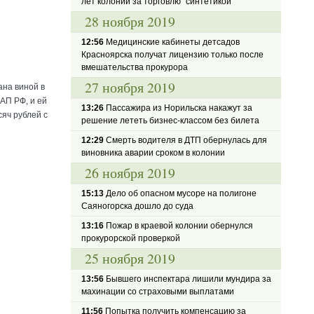
лет колонии за торговлю "синтетикой"
28 ноября 2019
12:56
Медицинские кабинеты детсадов
Красноярска получат лицензию только после
вмешательства прокурора
27 ноября 2019
ана виной в
АП РФ, и ей
13:26
Пассажира из Норильска накажут за
яч рублей с
решение лететь бизнес-классом без билета
12:29
Смерть водителя в ДТП обернулась для
виновника аварии сроком в колонии
26 ноября 2019
15:13
Дело об опасном мусоре на полигоне
Саяногорска дошло до суда
13:16
Пожар в краевой колонии обернулся
прокурорской проверкой
25 ноября 2019
13:56
Бывшего инспектара лишили мундира за
махинации со страховыми выплатами
11:56
Попытка получить компенсацию за