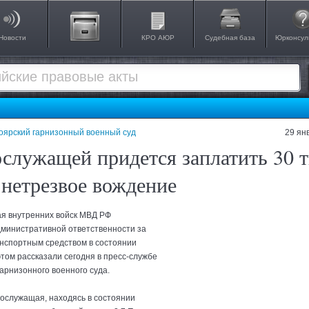
Новости
КРО АЮР
Судебная база
Юрконсул
оярский гарнизонный военный суд
29 ян
служащей придется заплатить 30 т
а нетрезвое вождение
я внутренних войск МВД РФ
дминистративной ответственности за
нспортным средством в состоянии
этом рассказали сегодня в пресс-службе
арнизонного военного суда.
нослужащая, находясь в состоянии