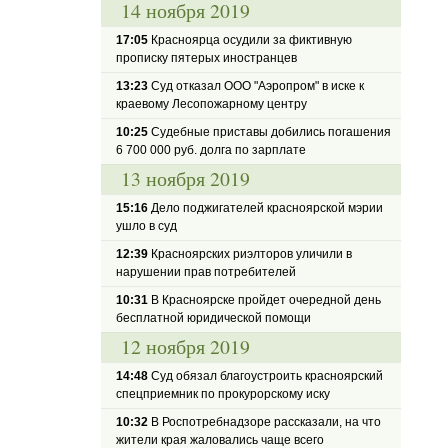
14 ноября 2019
17:05
Красноярца осудили за фиктивную
прописку пятерых иностранцев
13:23
Суд отказал ООО "Аэропром" в иске к
краевому Лесопожарному центру
10:25
Судебные приставы добились погашения
6 700 000 руб. долга по зарплате
13 ноября 2019
15:16
Дело поджигателей красноярской мэрии
ушло в суд
12:39
Красноярских риэлторов уличили в
нарушении прав потребителей
10:31
В Красноярске пройдет очередной день
бесплатной юридической помощи
12 ноября 2019
14:48
Суд обязал благоустроить красноярский
спецприемник по прокурорскому иску
10:32
В Роспотребнадзоре рассказали, на что
жители края жаловались чаще всего