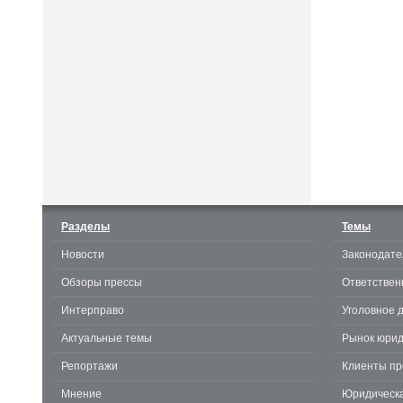
Считаешь себя отличным
юристом? Докажи! 3.0.
Разделы
Темы
Новости
Законодате
te
Обзоры прессы
Ответствен
Интерправо
Уголовное 
Актуальные темы
Рынок юрид
Репортажи
Клиенты пр
Мнение
Юридическа