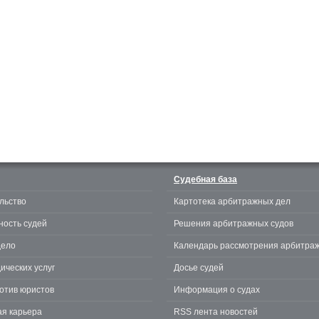
Судебная база
льство
Картотека арбитражных дел
ность судей
Решения арбитражных судов
дело
Календарь рассмотрения арбитра
ических услуг
Досье судей
отив юристов
Информация о судах
я карьера
RSS лента новостей