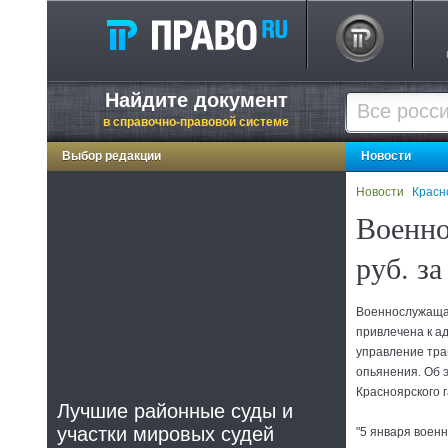
Найдите документ
в справочно-правовой системе
Выбор редакции
Новости
Новости
Красн
Военно
руб. з
Военнослужаща
привлечена к а
управление тра
опьянения. Об 
Красноярского г
Лучшие районные суды и
участки мировых судей
"5 января воен