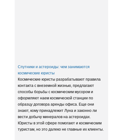
Заксобрание приняло закон о
достройке домов обманутых
дольщиков
Спутники и астероиды: чем занимаются
космические юристы
Космические юристы разрабатывают правила
контакта с внеземной жизнью, предлагают
способы борьбы с космическим мусором и
оформляют наем космической станции по
образцу договора аренды офиса. Еще они
знают, кому принадлежит Луна и законно ли
вести добычу минералов на астероидах.
Юристы в этой сфере помогают и космическим
туристам, но это далеко не главные их клиенты.