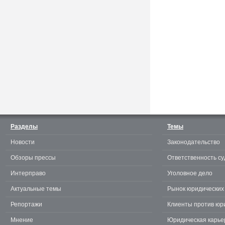
Считаешь себя отличным
юристом? Докажи! 3.0.
Разделы
Темы
Новости
Законодательство
te
Обзоры прессы
Ответственность су
Интерправо
Уголовное дело
Актуальные темы
Рынок юридических 
Репортажи
Клиенты против юр
Мнение
Юридическая карье