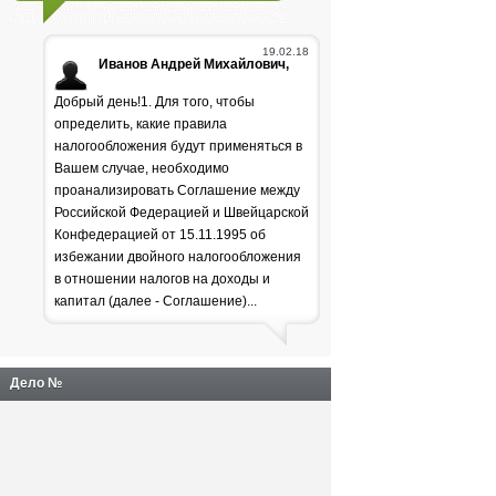
19.02.18
Иванов Андрей Михайлович,
Добрый день!1. Для того, чтобы
определить, какие правила
налогообложения будут применяться в
Вашем случае, необходимо
проанализировать Соглашение между
Российской Федерацией и Швейцарской
Генпрокуратура
Конфедерацией от 15.11.1995 об
избежании двойного налогообложения
раскритиковала положение
в отношении налогов на доходы и
дел в лесной отрасли
капитал (далее - Соглашение)...
Дело №