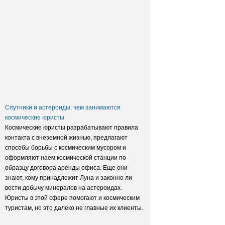
Заксобрание приняло закон о
достройке домов обманутых
дольщиков
Спутники и астероиды: чем занимаются
космические юристы
Космические юристы разрабатывают правила
контакта с внеземной жизнью, предлагают
способы борьбы с космическим мусором и
оформляют наем космической станции по
образцу договора аренды офиса. Еще они
знают, кому принадлежит Луна и законно ли
вести добычу минералов на астероидах.
Юристы в этой сфере помогают и космическим
туристам, но это далеко не главные их клиенты.