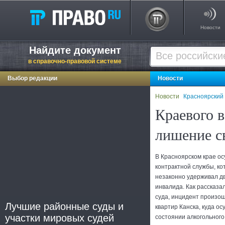
Новости
Найдите документ
в справочно-правовой системе
Выбор редакции
Новости
Новости
Красноярский
Краевого в
лишение с
В Красноярском крае о
контрактной службы, ко
незаконно удерживал дв
инвалида. Как рассказа
суда, инцидент произош
Лучшие районные суды и
квартир Канска, куда о
участки мировых судей
состоянии алкогольного