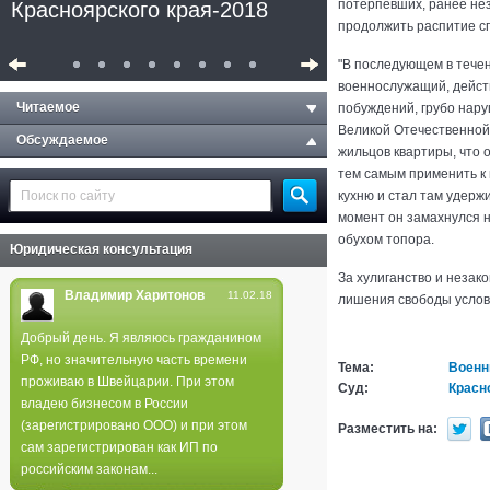
потерпевших, ранее не
Красноярского края-2018
продолжить распитие с
"В последующем в течен
военнослужащий, дейст
Читаемое
побуждений, грубо нар
Великой Отечественной 
Обсуждаемое
жильцов квартиры, что о
тем самым применить к 
кухню и стал там удерж
момент он замахнулся н
обухом топора.
Юридическая консультация
За хулиганство и незак
Владимир Харитонов
11.02.18
лишения свободы условн
Добрый день. Я являюсь гражданином
РФ, но значительную часть времени
Полиция не нашла следов
Тема:
Военн
проживаю в Швейцарии. При этом
поджога в лесах края
Суд:
Красн
владею бизнесом в России
(зарегистрировано ООО) и при этом
Разместить на:
сам зарегистрирован как ИП по
российским законам...