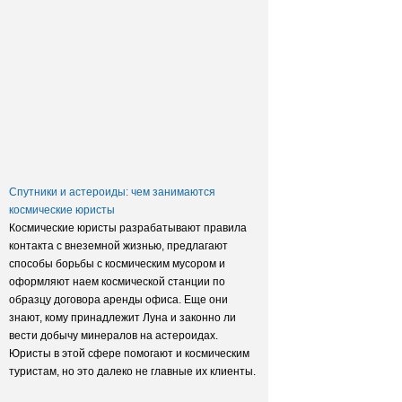
Заксобрание приняло закон о
достройке домов обманутых
дольщиков
Спутники и астероиды: чем занимаются
космические юристы
Космические юристы разрабатывают правила
контакта с внеземной жизнью, предлагают
способы борьбы с космическим мусором и
оформляют наем космической станции по
образцу договора аренды офиса. Еще они
знают, кому принадлежит Луна и законно ли
вести добычу минералов на астероидах.
Юристы в этой сфере помогают и космическим
туристам, но это далеко не главные их клиенты.