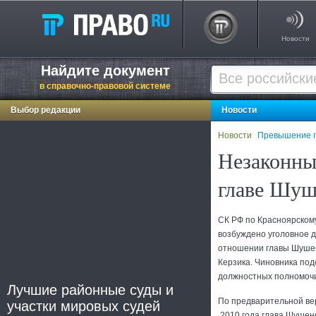
Новости
Найдите документ
в справочно-правовой системе
Выбор редакции
Новости
Новости
Превышение 
Незаконны
главе Шуш
СК РФ по Красноярском
возбуждено уголовное д
отношении главы Шушен
Керзика. Чиновника по
должностных полномочий
Лучшие районные суды и
По предварительной вер
участки мировых судей
2010 года глава Шушенс