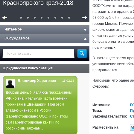
Красноярского края-2018
ООО "Комитет по награ
наградить его орденом 
97 000 рублей и провес
городе Москве. Помимо 
Читаемое
широко осветить данно
оплатить данную услугу
Обсуждаемое
бонуса к оплате за орд
подчиненных.
В настоящее время про
установление всех обст
Юридическая консультация
продолжается.
Напомним, что ранее а
Владимир Харитонов
11.02.18
Суворову.
Добрый день. Я являюсь гражданином
РФ, но значительную часть времени
Полиция не нашла следов
проживаю в Швейцарии. При этом
Источник:
Г
поджога в лесах края
владею бизнесом в России
Тема:
П
(зарегистрировано ООО) и при этом
Законодательство:
Ст
сам зарегистрирован как ИП по
Разместить на:
российским законам...