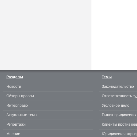
Считаешь себя отличным
юристом? Докажи! 3.0.
Разделы
Темы
Новости
Законодательство
te
Обзоры прессы
Ответственность су
Интерправо
Уголовное дело
Актуальные темы
Рынок юридических 
Репортажи
Клиенты против юр
Мнение
Юридическая карье