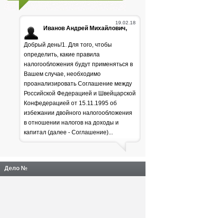
19.02.18
Иванов Андрей Михайлович,
Добрый день!1. Для того, чтобы
определить, какие правила
налогообложения будут применяться в
Вашем случае, необходимо
проанализировать Соглашение между
Российской Федерацией и Швейцарской
Генпрокуратура
Конфедерацией от 15.11.1995 об
избежании двойного налогообложения
раскритиковала положение
в отношении налогов на доходы и
дел в лесной отрасли
капитал (далее - Соглашение)...
Дело №