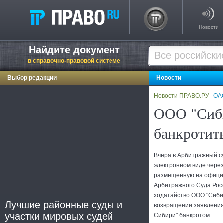
Новости
Найдите документ
в справочно-правовой системе
Выбор редакции
Новости
Новости ПРАВО.РУ
ОА
ООО "Сиби
банкроти
Вчера в Арбитражный су
электронном виде через
размещенную на офици
Арбитражного Суда Рос
ходатайство ООО "Сиби
Лучшие районные суды и
возвращении заявлени
участки мировых судей
Сибири" банкротом.