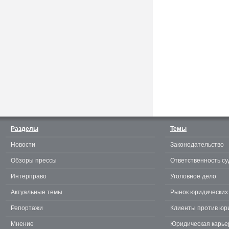
Считаешь себя отличным
юристом? Докажи! 3.0.
Разделы
Темы
Новости
Законодательство
te
Обзоры прессы
Ответственность су
Интерправо
Уголовное дело
Актуальные темы
Рынок юридических 
Репортажи
Клиенты против юр
Мнение
Юридическая карье