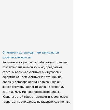
Заксобрание приняло закон о
достройке домов обманутых
дольщиков
Спутники и астероиды: чем занимаются
космические юристы
Космические юристы разрабатывают правила
контакта с внеземной жизнью, предлагают
способы борьбы с космическим мусором и
оформляют наем космической станции по
образцу договора аренды офиса. Еще они
знают, кому принадлежит Луна и законно ли
вести добычу минералов на астероидах.
Юристы в этой сфере помогают и космическим
туристам, но это далеко не главные их клиенты.