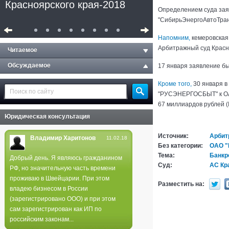
Красноярского края-2018
Определением суда за
"СибирьЭнергоАвтоТран
Напомним,
кемеровская
Арбитражный суд Красно
Читаемое
Обсуждаемое
17 января заявление б
Кроме того,
30 января в
"РУСЭНЕРГОСБЫТ" к ОАО
67 миллиардов рублей (
Юридическая консультация
Источник:
Арбит
Владимир Харитонов
11.02.18
Без категории:
ОАО "
Тема:
Банкр
Добрый день. Я являюсь гражданином
Суд:
АС Кр
РФ, но значительную часть времени
Полиция не нашла следов
проживаю в Швейцарии. При этом
поджога в лесах края
Разместить на:
владею бизнесом в России
(зарегистрировано ООО) и при этом
сам зарегистрирован как ИП по
российским законам...