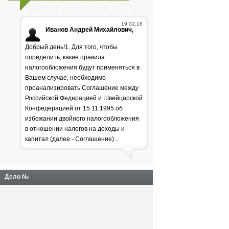
19.02.18
Иванов Андрей Михайлович,
Добрый день!1. Для того, чтобы
определить, какие правила
налогообложения будут применяться в
Вашем случае, необходимо
проанализировать Соглашение между
Российской Федерацией и Швейцарской
Генпрокуратура
Конфедерацией от 15.11.1995 об
избежании двойного налогообложения
раскритиковала положение
в отношении налогов на доходы и
дел в лесной отрасли
капитал (далее - Соглашение)...
Дело №