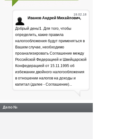
19.02.18
Иванов Андрей Михайлович,
Добрый день!1. Для того, чтобы
определить, какие правила
налогообложения будут применяться в
Вашем случае, необходимо
проанализировать Соглашение между
Российской Федерацией и Швейцарской
Генпрокуратура
Конфедерацией от 15.11.1995 об
избежании двойного налогообложения
раскритиковала положение
в отношении налогов на доходы и
дел в лесной отрасли
капитал (далее - Соглашение)...
Дело №