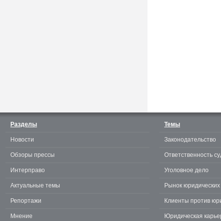
Считаешь себя отличным
юристом? Докажи! 3.0.
Разделы
Темы
Новости
Законодательство
te
Обзоры прессы
Ответственность су
Интерправо
Уголовное дело
Актуальные темы
Рынок юридических 
Репортажи
Клиенты против юр
Мнение
Юридическая карье