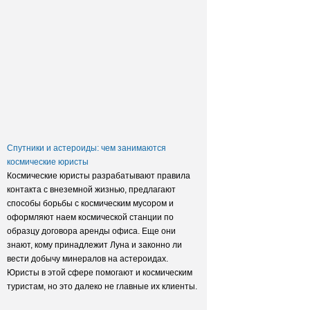
Заксобрание приняло закон о
достройке домов обманутых
дольщиков
Спутники и астероиды: чем занимаются
космические юристы
Космические юристы разрабатывают правила
контакта с внеземной жизнью, предлагают
способы борьбы с космическим мусором и
оформляют наем космической станции по
образцу договора аренды офиса. Еще они
знают, кому принадлежит Луна и законно ли
вести добычу минералов на астероидах.
Юристы в этой сфере помогают и космическим
туристам, но это далеко не главные их клиенты.