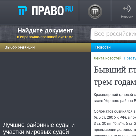
Новости
Найдите документ
в справочно-правовой системе
Выбор редакции
Новости
Лента новостей
Престу
Бывший гл
трем годам
Красноярский краевой 
главе Уярского района 
Соломатов обвинялся в 
(ч. 5 ст. 290 УК РФ), в 
Лучшие районные суды и
3 ст. 30 пп. "б, в" ч. 5 ст
превышении должностны
участки мировых судей
причинением имуществе