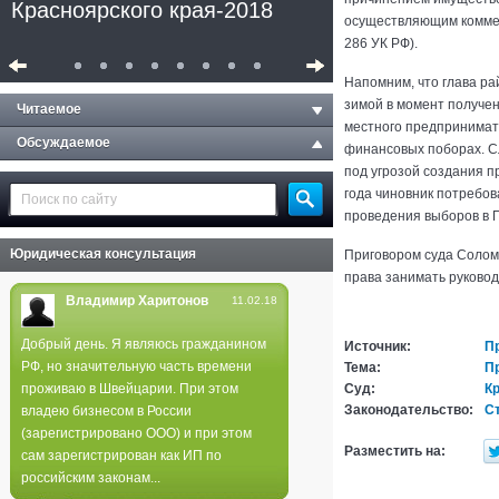
Красноярского края-2018
осуществляющим коммерч
286 УК РФ).
Напомним, что глава р
зимой в момент получе
Читаемое
местного предпринимате
Обсуждаемое
финансовых поборах. Сл
под угрозой создания п
года чиновник потребов
проведения выборов в Г
Юридическая консультация
Приговором суда Солом
права занимать руковод
Владимир Харитонов
11.02.18
Добрый день. Я являюсь гражданином
Источник:
П
РФ, но значительную часть времени
Тема:
П
Полиция не нашла следов
проживаю в Швейцарии. При этом
Суд:
К
поджога в лесах края
Законодательство:
Ст
владею бизнесом в России
(зарегистрировано ООО) и при этом
Разместить на:
сам зарегистрирован как ИП по
российским законам...