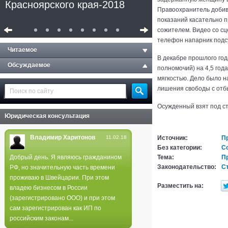
Красноярского края-2018
Правоохранитель добив
показаний касательно 
сожителем. Видео со сц
телефон напарник подс
Читаемое
В декабре прошлого года
Обсуждаемое
полномочий) на 4,5 год
мягкостью. Дело было н
лишения свободы с отб
Осужденный взят под ст
Юридическая консультация
Владимир Харитонов
11.02.18
Источник:
П
Без категории:
Со
Добрый день. Я являюсь гражданином
Тема:
П
Законодательство:
Ст
РФ, но значительную часть времени
Полиция не нашла следов
проживаю в Швейцарии. При этом
поджога в лесах края
Разместить на:
владею бизнесом в России
(зарегистрировано ООО) и при этом
сам зарегистрирован как ИП по
российским законам...