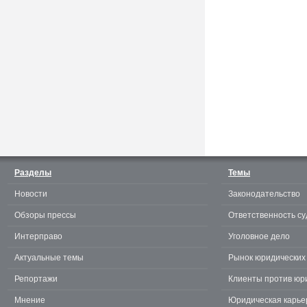
Считаешь себя отличным
юристом? Докажи! 3.0.
Разделы
Темы
Новости
Законодательство
te
Обзоры прессы
Ответственность су
Интерправо
Уголовное дело
Актуальные темы
Рынок юридических 
Репортажи
Клиенты против юр
Мнение
Юридическая карье