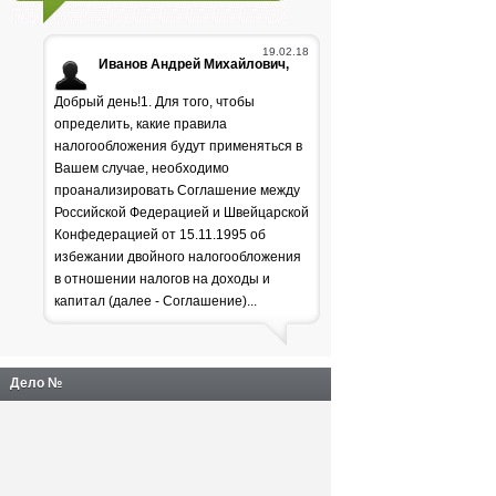
19.02.18
Иванов Андрей Михайлович,
Добрый день!1. Для того, чтобы
определить, какие правила
налогообложения будут применяться в
Вашем случае, необходимо
проанализировать Соглашение между
Российской Федерацией и Швейцарской
Генпрокуратура
Конфедерацией от 15.11.1995 об
избежании двойного налогообложения
раскритиковала положение
в отношении налогов на доходы и
дел в лесной отрасли
капитал (далее - Соглашение)...
Дело №