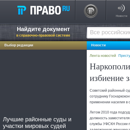
Новости
Найдите документ
в справочно-правовой системе
Выбор редакции
Новости
Лента новостей
Престу
Наркополи
избиение 
Советский районный су
сотруднику Госнаркокон
применении насилия в 
Летом 2010 года подсу
Лучшие районные суды и
должность заместителя
службы УФСКН России п
участки мировых судей
задержанную женщину в