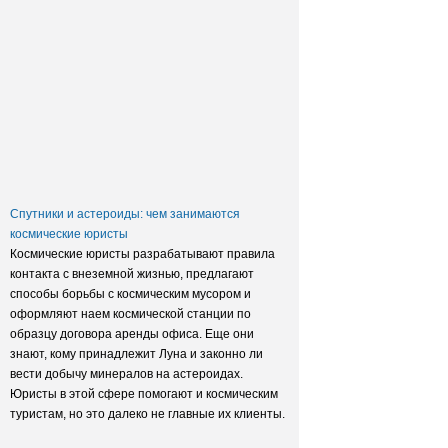
Заксобрание приняло закон о
достройке домов обманутых
дольщиков
Спутники и астероиды: чем занимаются
космические юристы
Космические юристы разрабатывают правила
контакта с внеземной жизнью, предлагают
способы борьбы с космическим мусором и
оформляют наем космической станции по
образцу договора аренды офиса. Еще они
знают, кому принадлежит Луна и законно ли
вести добычу минералов на астероидах.
Юристы в этой сфере помогают и космическим
туристам, но это далеко не главные их клиенты.