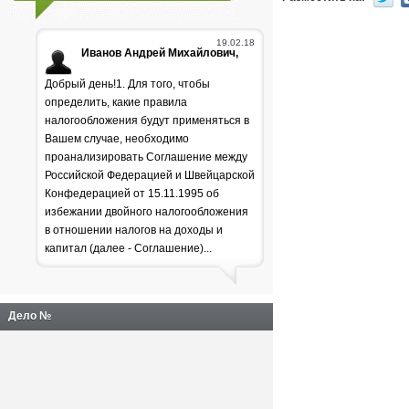
19.02.18
Иванов Андрей Михайлович,
Добрый день!1. Для того, чтобы
определить, какие правила
налогообложения будут применяться в
Вашем случае, необходимо
проанализировать Соглашение между
Российской Федерацией и Швейцарской
Генпрокуратура
Конфедерацией от 15.11.1995 об
избежании двойного налогообложения
раскритиковала положение
в отношении налогов на доходы и
дел в лесной отрасли
капитал (далее - Соглашение)...
Дело №