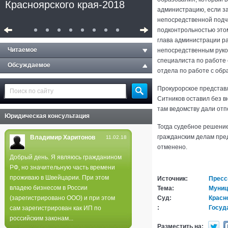
Красноярского края-2018
администрацию, если з
непосредственной подч
подконтрольностью это
глава администрации р
Читаемое
непосредственным руко
специалиста по работе
Обсуждаемое
отдела по работе с об
Прокурорское представ
Ситников оставил без в
там ведомству дали отпо
Юридическая консультация
Тогда судебное решени
гражданским делам пре
Владимир Харитонов
11.02.18
отменено.
Добрый день. Я являюсь гражданином
РФ, но значительную часть времени
Полиция не нашла следов
проживаю в Швейцарии. При этом
Источник:
Пресс
поджога в лесах края
владею бизнесом в России
Тема:
Муниц
(зарегистрировано ООО) и при этом
Суд:
Красн
:
Госуд
сам зарегистрирован как ИП по
российским законам...
Разместить на: