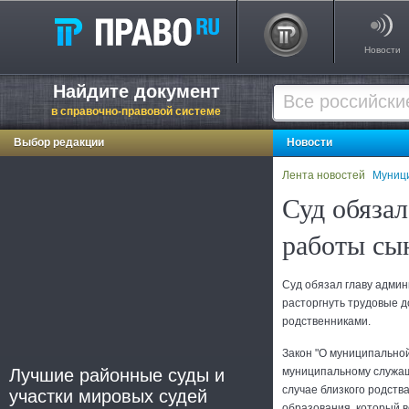
Новости
Найдите документ
в справочно-правовой системе
Выбор редакции
Новости
Лента новостей
Муниц
Суд обязал
работы сы
Суд обязал главу адми
расторгнуть трудовые д
родственниками.
Закон "О муниципально
Лучшие районные суды и
муниципальному служащ
случае близкого родств
участки мировых судей
образования, который 