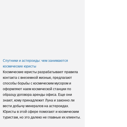
Заксобрание приняло закон о
достройке домов обманутых
дольщиков
Спутники и астероиды: чем занимаются
космические юристы
Космические юристы разрабатывают правила
контакта с внеземной жизнью, предлагают
способы борьбы с космическим мусором и
оформляют наем космической станции по
образцу договора аренды офиса. Еще они
знают, кому принадлежит Луна и законно ли
вести добычу минералов на астероидах.
Юристы в этой сфере помогают и космическим
туристам, но это далеко не главные их клиенты.