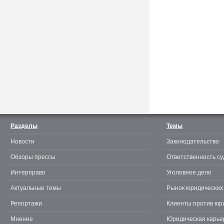
Считаешь себя отличным
юристом? Докажи! 3.0.
Разделы
Темы
Новости
Законодательство
te
Обзоры прессы
Ответственность су
Интерправо
Уголовное дело
Актуальные темы
Рынок юридических 
Репортажи
Клиенты против юр
Мнение
Юридическая карье