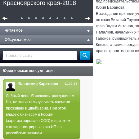
под председательством
Красноярского края-2018
Юрия Баранова.
В заседании приняли у
по краю Виталий Трушев
краю Вадим Антонов, гл
Читаемое
Напалков, начальник У
Гапонов, руководитель
Обсуждаемое
Князев, а также прокур
правоохранительных ве
Юридическая консультация
Владимир Харитонов
11.02.18
Добрый день. Я являюсь гражданином
РФ, но значительную часть времени
Полиция не нашла следов
проживаю в Швейцарии. При этом
поджога в лесах края
владею бизнесом в России
(зарегистрировано ООО) и при этом
сам зарегистрирован как ИП по
российским законам...