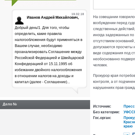
19.02.18
На совещании говорило
Иванов Андрей Михайлович,
возбуждении перед судо
Добрый день!1. Для того, чтобы
следственных действий,
определить, какие правила
иногда задержанных по
налогообложения будут применяться в
отсутствием оснований
Вашем случае, необходимо
допускаются просчеты 
проанализировать Соглашение между
виде содержания под ст
Российской Федерацией и Швейцарской
необоснованно подвергн
Генпрокуратура
Конфедерацией от 15.11.1995 об
человек.
избежании двойного налогообложения
раскритиковала положение
Прокурор края потребо
в отношении налогов на доходы и
дел в лесной отрасли
контроля, а от подчине
капитал (далее - Соглашение)...
нарушениях прав гражд
Дело №
Источник:
Пресс
Без категории:
УФССП
Гос.орган:
Проку
Красн
краю