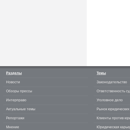
Считаешь себя отличным
юристом? Докажи! 3.0.
Разделы
Темы
Новости
Законодательство
te
Обзоры прессы
Ответственность су
Интерправо
Уголовное дело
Актуальные темы
Рынок юридических 
Репортажи
Клиенты против юр
Мнение
Юридическая карье