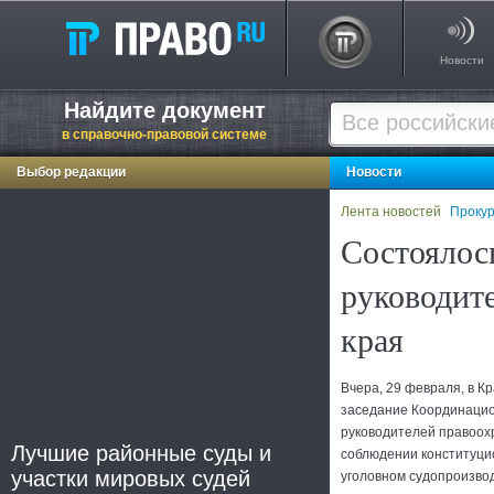
Новости
Найдите документ
в справочно-правовой системе
Выбор редакции
Новости
Лента новостей
Прокур
Состоялос
руководит
края
Вчера, 29 февраля, в К
заседание Координаци
руководителей правоох
Лучшие районные суды и
соблюдении конституци
участки мировых судей
уголовном судопроизво