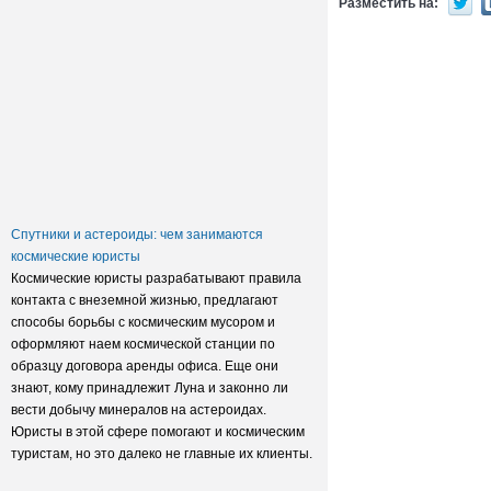
Разместить на:
Заксобрание приняло закон о
достройке домов обманутых
дольщиков
Спутники и астероиды: чем занимаются
космические юристы
Космические юристы разрабатывают правила
контакта с внеземной жизнью, предлагают
способы борьбы с космическим мусором и
оформляют наем космической станции по
образцу договора аренды офиса. Еще они
знают, кому принадлежит Луна и законно ли
вести добычу минералов на астероидах.
Юристы в этой сфере помогают и космическим
туристам, но это далеко не главные их клиенты.