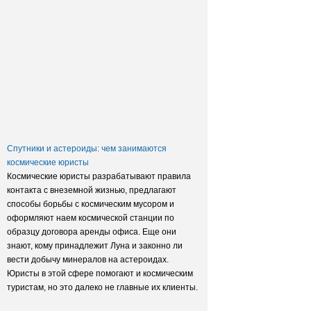
Заксобрание приняло закон о
достройке домов обманутых
дольщиков
Спутники и астероиды: чем занимаются
космические юристы
Космические юристы разрабатывают правила
контакта с внеземной жизнью, предлагают
способы борьбы с космическим мусором и
оформляют наем космической станции по
образцу договора аренды офиса. Еще они
знают, кому принадлежит Луна и законно ли
вести добычу минералов на астероидах.
Юристы в этой сфере помогают и космическим
туристам, но это далеко не главные их клиенты.