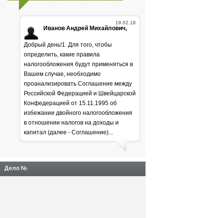
19.02.18
Иванов Андрей Михайлович,
Добрый день!1. Для того, чтобы
определить, какие правила
налогообложения будут применяться в
Вашем случае, необходимо
проанализировать Соглашение между
Российской Федерацией и Швейцарской
Генпрокуратура
Конфедерацией от 15.11.1995 об
избежании двойного налогообложения
раскритиковала положение
в отношении налогов на доходы и
дел в лесной отрасли
капитал (далее - Соглашение)...
Дело №