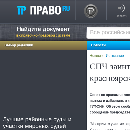
Новости
Найдите документ
в справочно-правовой системе
Выбор редакции
Новости
Новости
Истязание
СПЧ заинт
красноярс
Совет по правам челов
пытках и избиениях в 
ГУФСИН. Об этом соо
сообщение председате
Лучшие районные суды и
"Мы примем участие в п
участки мировых судей
Красноярское управлен