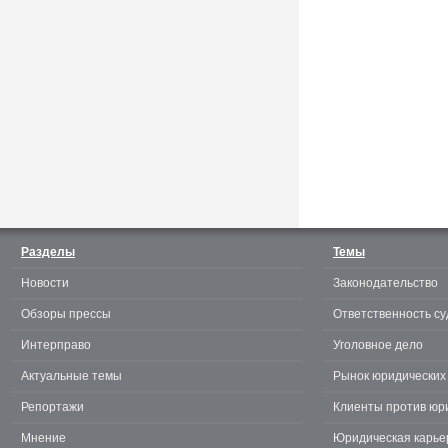
Считаешь себя отличным
юристом? Докажи! 3.0.
Разделы
Темы
Новости
Законодательство
te
Обзоры прессы
Ответственность су
Интерправо
Уголовное дело
Актуальные темы
Рынок юридических 
Репортажи
Клиенты против юр
Мнение
Юридическая карье