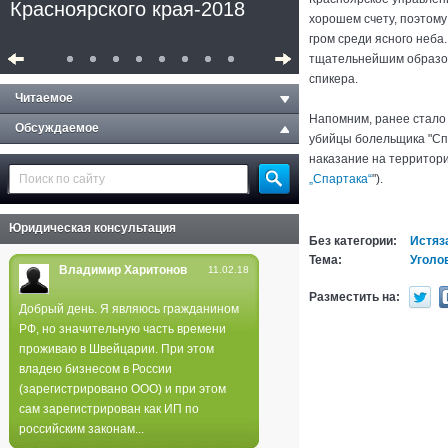
Красноярского края-2018
хорошем счету, поэтом
гром среди ясного неба
тщательнейшим образом
спикера.
Читаемое
Напомним, ранее стало
Обсуждаемое
убийцы болельщика "Сп
наказание на территории
„Спартака“
").
Юридическая консультация
Без категории:
Истяз
Тема:
Уголо
Владимир Харитонов
11.02.18
Разместить на:
Добрый день. Я являюсь гражданином
РФ, но значительную часть времени
Полиция не нашла следов
проживаю в Швейцарии. При этом
поджога в лесах края
владею бизнесом в России
(зарегистрировано ООО) и при этом
сам зарегистрирован как ИП по
российским законам...